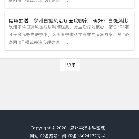
健康推送：泉州白癜风治疗医院哪家口碑好？白斑风比
泉州中科白癜风医院以精准检测、分型治疗为核心，结合308准
较好的治疗方法？
分子激光等先进技术，为患者提供科学高效的康复方案。其“心
身同治”模式关注心理健康，...
共3条
Copyright © 2026
泉州丰泽中科医院
网站ICP备案号：闽ICP备16024177号-4