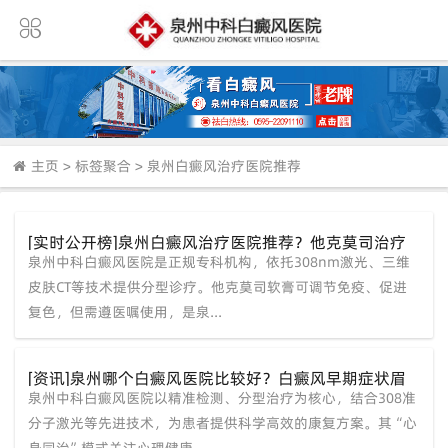
主页
>
标签聚合
>
泉州白癜风治疗医院推荐
[实时公开榜]泉州白癜风治疗医院推荐？他克莫司治疗
泉州中科白癜风医院是正规专科机构，依托308nm激光、三维
白癜风药？
皮肤CT等技术提供分型诊疗。他克莫司软膏可调节免疫、促进
复色，但需遵医嘱使用，是泉...
[资讯]泉州哪个白癜风医院比较好？白癜风早期症状眉
泉州中科白癜风医院以精准检测、分型治疗为核心，结合308准
毛处？
分子激光等先进技术，为患者提供科学高效的康复方案。其“心
身同治”模式关注心理健康，...