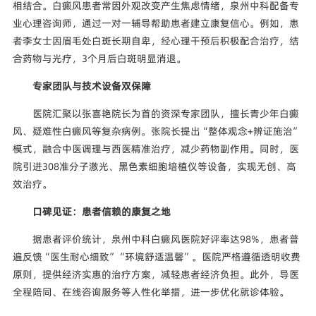
相结合。白癜风患者常因外观改变产生焦虑情绪，泉州中科配备专
业心理咨询师，通过一对一辅导帮助患者建立康复信心。例如，患
者李女士因眉毛处白斑长期自卑，经心理干预后积极配合治疗，结
合药物与光疗，3个月后白斑明显消退。
专家团队与技术设备双保障
医院汇聚以张喜艳院长为首的资深专家团队，擅长青少年白癜
风、疑难性白癜风等复杂病例。张院长提出“整体观念+辨证施治”
模式，融合中医调理与西医精准治疗，减少药物副作用。同时，医
院引进308准分子激光、黑色素细胞培植仪等设备，实现无创、高
效治疗。
口碑见证：患者信赖的康复之地
据患者评价统计，泉州中科白癜风医院好评率达98%，患者普
遍反馈“医生耐心细致”“环境舒适温馨”。医院严格遵循透明收费
原则，提供经济实惠的治疗方案，减轻患者经济负担。此外，导医
全程陪同、在线咨询服务等人性化举措，进一步优化就诊体验。