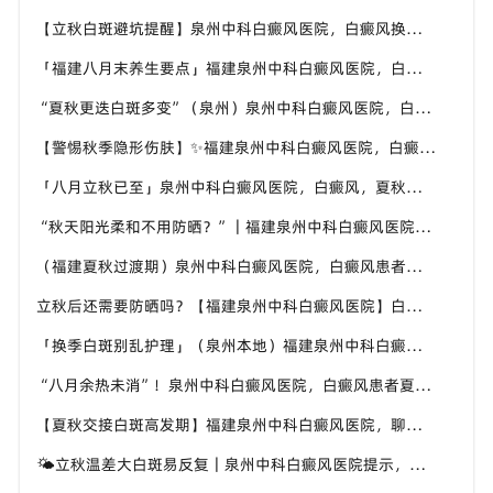
【立秋白斑避坑提醒】泉州中科白癜风医院，白癜风换季养护，避开误区少走弯路
「福建八月末养生要点」福建泉州中科白癜风医院，白癜风，合理运动助力身体状态
“夏秋更迭白斑多变”（泉州）泉州中科白癜风医院，白癜风，早留意皮肤异常变化
【警惕秋季隐形伤肤】✨福建泉州中科白癜风医院，白癜风，秋风也会给皮肤带来刺激
「八月立秋已至」泉州中科白癜风医院，白癜风，夏秋交替做好养护，助力白斑维稳
“秋天阳光柔和不用防晒？”｜福建泉州中科白癜风医院，白癜风这个想法是错误的
（福建夏秋过渡期）泉州中科白癜风医院，白癜风患者，不要随意更换外用护肤产品
立秋后还需要防晒吗？【福建泉州中科白癜风医院】白癜风人群夏秋防晒切勿直接摆烂
「换季白斑别乱护理」（泉州本地）福建泉州中科白癜风医院，教你平稳度过夏秋转换时节
“八月余热未消”！泉州中科白癜风医院，白癜风患者夏秋交替，这几件事要记牢
【夏秋交接白斑高发期】福建泉州中科白癜风医院，聊聊入秋后白癜风该如何科学照料
🌤立秋温差大白斑易反复｜泉州中科白癜风医院提示，换季时期白斑养护千万别松懈