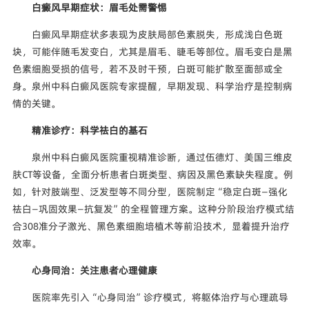
白癜风早期症状：眉毛处需警惕
白癜风早期症状多表现为皮肤局部色素脱失，形成浅白色斑
块，可能伴随毛发变白，尤其是眉毛、睫毛等部位。眉毛变白是黑
色素细胞受损的信号，若不及时干预，白斑可能扩散至面部或全
身。泉州中科白癜风医院专家提醒，早期发现、科学治疗是控制病
情的关键。
精准诊疗：科学祛白的基石
泉州中科白癜风医院重视精准诊断，通过伍德灯、美国三维皮
肤CT等设备，全面分析患者白斑类型、病因及黑色素缺失程度。例
如，针对肢端型、泛发型等不同分型，医院制定“稳定白斑—强化
祛白—巩固效果—抗复发”的全程管理方案。这种分阶段治疗模式结
合308准分子激光、黑色素细胞培植术等前沿技术，显着提升治疗
效率。
心身同治：关注患者心理健康
医院率先引入“心身同治”诊疗模式，将躯体治疗与心理疏导