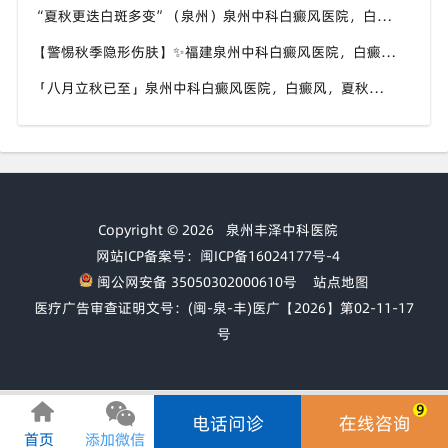
“夏秋更迭白斑多变”（泉州）泉州中科白癜风医院，白癜风，早留意皮肤异常变化
【警惕秋季隐形伤肤】✨福建泉州中科白癜风医院，白癜风，秋风也会给皮肤带来刺激
「八月立秋已至」泉州中科白癜风医院，白癜风，夏秋交替做好养护，助力白斑维稳
Copyright © 2026
泉州丰泽中科医院
网站ICP备案号：闽ICP备16024177号-4
闽公网安备 35050302000610号
站点地图
医疗广告审查证明文号：(闽-泉-丰)医广【2026】第02-11-17
号
9
电话问诊
在线咨询
首页
添加微信