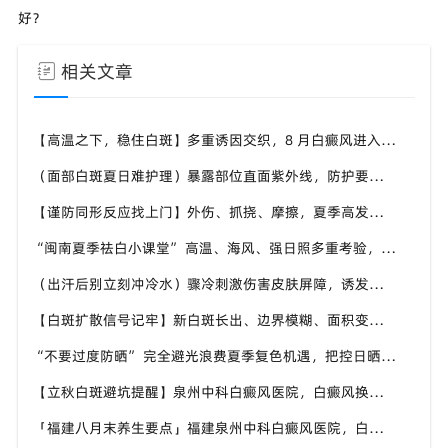
好？
相关文章
【高温之下，稳住白斑】多重诱因交织，8 月白癜风进入波动期，福建泉州中科白癜风医院帮助患者做好全方面白斑防护
（面部白斑夏日难护理）暴露部位直面紫外线，防护要精细化，福建泉州中科白癜风医院分享面部白癜风夏日养护技巧
【谨防同形反应找上门】外伤、抓挠、摩擦，夏季高发白斑诱因，福建泉州中科白癜风医院教白癜风患者规避皮肤损伤
“闽南夏季祛白小课堂” 高温、海风、强日照多重考验，福建泉州中科白癜风医院面向本地白斑人群输出实用科普内容
（出汗后别立刻冲冷水）骤冷刺激伤害皮肤屏障，诱发白斑波动，福建泉州中科白癜风医院讲解白癜风患者洗澡注意事项
【白斑扩散信号记牢】新白斑长出、边界模糊、面积变大，盛夏出现尽快重视，福建泉州中科白癜风医院提供专业诊疗参考
“不要过度防晒” 完全避光浪费夏季复色机遇，把控日晒时长，福建泉州中科白癜风医院科普白癜风日晒科学尺度
【立秋白斑避坑提醒】泉州中科白癜风医院，白癜风换季养护，避开误区少走弯路
「福建八月末养生要点」福建泉州中科白癜风医院，白癜风，合理运动助力身体状态