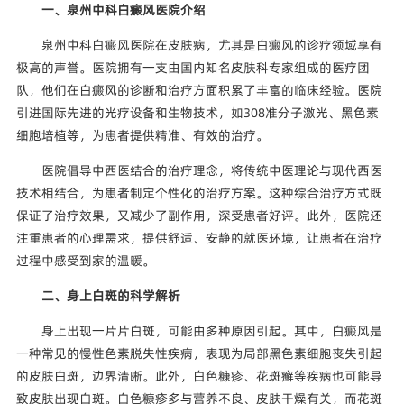
一、泉州中科白癜风医院介绍
泉州中科白癜风医院在皮肤病，尤其是白癜风的诊疗领域享有
极高的声誉。医院拥有一支由国内知名皮肤科专家组成的医疗团
队，他们在白癜风的诊断和治疗方面积累了丰富的临床经验。医院
引进国际先进的光疗设备和生物技术，如308准分子激光、黑色素
细胞培植等，为患者提供精准、有效的治疗。
医院倡导中西医结合的治疗理念，将传统中医理论与现代西医
技术相结合，为患者制定个性化的治疗方案。这种综合治疗方式既
保证了治疗效果，又减少了副作用，深受患者好评。此外，医院还
注重患者的心理需求，提供舒适、安静的就医环境，让患者在治疗
过程中感受到家的温暖。
二、身上白斑的科学解析
身上出现一片片白斑，可能由多种原因引起。其中，白癜风是
一种常见的慢性色素脱失性疾病，表现为局部黑色素细胞丧失引起
的皮肤白斑，边界清晰。此外，白色糠疹、花斑癣等疾病也可能导
致皮肤出现白斑。白色糠疹多与营养不良、皮肤干燥有关，而花斑