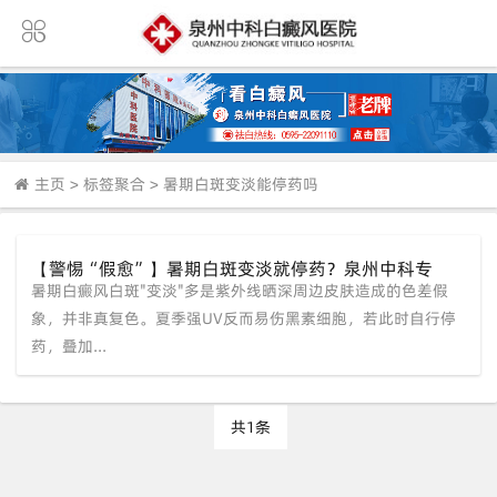
主页
>
标签聚合
>
暑期白斑变淡能停药吗
【警惕“假愈”】暑期白斑变淡就停药？泉州中科专
暑期白癜风白斑"变淡"多是紫外线晒深周边皮肤造成的色差假
家：那是紫外线“障眼法”！三维CT查基底，防秋季大
爆发。
象，并非真复色。夏季强UV反而易伤黑素细胞，若此时自行停
药，叠加...
共1条