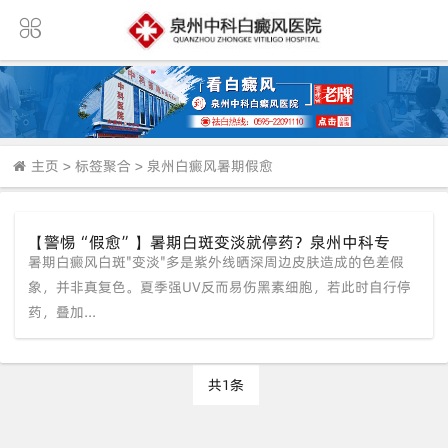
主页
>
标签聚合
>
泉州白癜风暑期假愈
【警惕“假愈”】暑期白斑变淡就停药？泉州中科专
暑期白癜风白斑"变淡"多是紫外线晒深周边皮肤造成的色差假
家：那是紫外线“障眼法”！三维CT查基底，防秋季大
爆发。
象，并非真复色。夏季强UV反而易伤黑素细胞，若此时自行停
药，叠加...
共1条