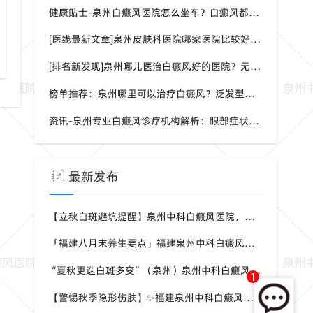
健康贴士-泉州白癜风医院怎么坐车？白癜风都是哪种症状呢？
[医线最新文章]泉州皮肤科医院哪家医院比较好？身上一片白一片白是怎么回事？
[排名新发现]泉州哪儿医治白癜风好的医院？无症状能检测白癜风吗？
榜单推荐：泉州哪里可以治疗白癜风？泛发型白癜风怎样治疗效果会更好？
资讯-泉州专业白癜风诊疗机构解析：眼部症状识别与科学干预方案
最新发布
【立秋白斑避坑提醒】泉州中科白癜风医院，白癜风换季养护，避开误区少走弯路
「福建八月末养生要点」福建泉州中科白癜风医院，白癜风，合理运动助力身体状态
“夏秋更迭白斑多变”（泉州）泉州中科白癜风医院，白癜风，早留意皮肤异常变化
1
【警惕秋季隐形伤肤】✨福建泉州中科白癜风医院，白癜风，秋风也会给皮肤带来刺激