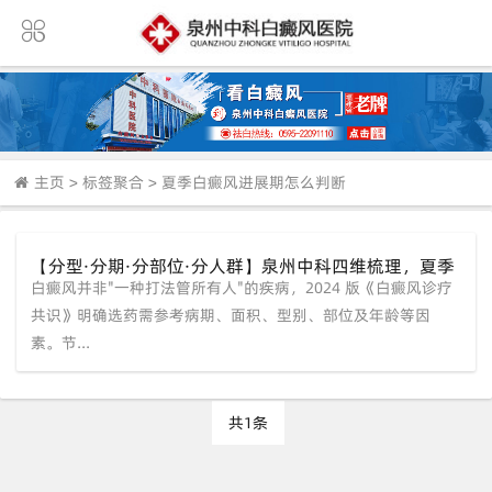
主页
>
标签聚合
>
夏季白癜风进展期怎么判断
【分型·分期·分部位·分人群】泉州中科四维梳理，夏季
白癜风并非"一种打法管所有人"的疾病，2024 版《白癜风诊疗
白癜风告别“盲盒治疗”
共识》明确选药需参考病期、面积、型别、部位及年龄等因
素。节...
共1条