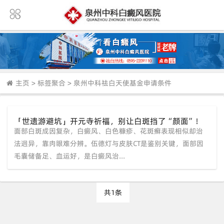
主页
>
标签聚合
>
泉州中科祛白天使基金申请条件
「世遗游避坑」开元寺祈福，别让白斑挡了“颜面”！
面部白斑成因复杂，白癜风、白色糠疹、花斑癣表现相似却治
泉州中科暑期援助：面部白斑治疗享专项补贴，速约。
法迥异，靠肉眼难分辨。伍德灯与皮肤CT是鉴别关键，面部因
毛囊储备足、血运好，是白癜风治...
共1条