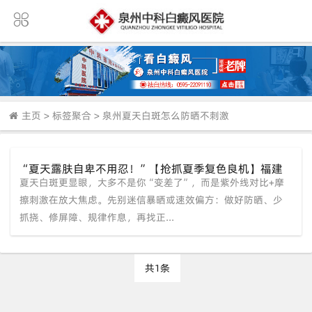
主页
>
标签聚合
>
泉州夏天白斑怎么防晒不刺激
“夏天露肤自卑不用忍！”【抢抓夏季复色良机】福建
夏天白斑更显眼，大多不是你“变差了”，而是紫外线对比+摩
泉州中科白癜风医院科学诊疗淡化白斑
擦刺激在放大焦虑。先别迷信暴晒或速效偏方：做好防晒、少
抓挠、修屏障、规律作息，再找正...
共1条