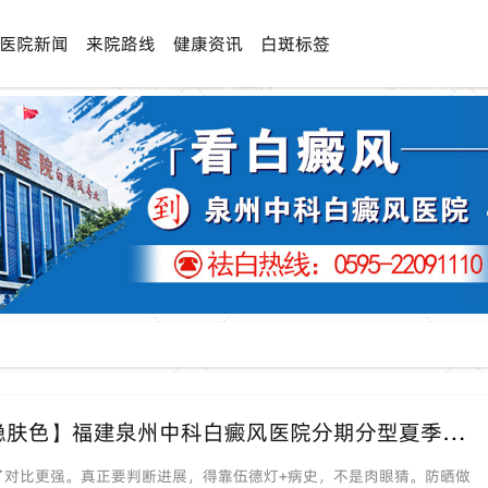
医院新闻
来院路线
健康资讯
白斑标签
盛夏警惕（白斑悄悄变大）【内外兼修稳肤色】福建泉州中科白癜风医院分期分型夏季治白思路
了对比更强。真正要判断进展，得靠伍德灯+病史，不是肉眼猜。防晒做