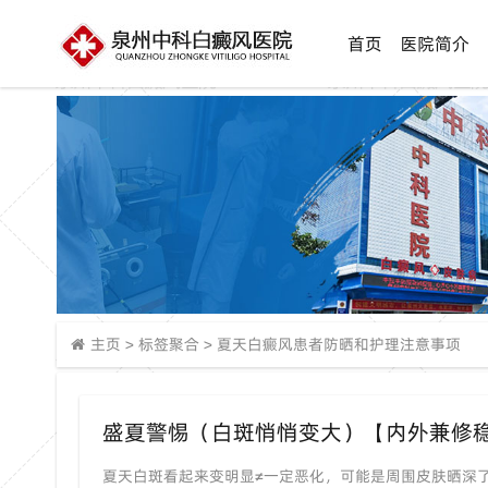
首页
医院简介
主页
>
标签聚合
>
夏天白癜风患者防晒和护理注意事项
夏天白斑看起来变明显≠一定恶化，可能是周围皮肤晒深