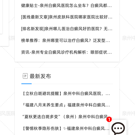
健康贴士-泉州白癜风医院怎么坐车？白癜风都是哪种症状呢？
[医线最新文章]泉州皮肤科医院哪家医院比较好？身上一片白一片白是怎么回事？
泉州白癜风医院哪家正规皮肤科挂号
白斑边缘模糊
[排名新发现]泉州哪儿医治白癜风好的医院？无症状能检测白癜风吗？
榜单推荐：泉州哪里可以治疗白癜风？泛发型白癜风怎样治疗效果会更好？
资讯-泉州专业白癜风诊疗机构解析：眼部症状识别与科学干预方案
最新发布
【立秋白斑避坑提醒】泉州中科白癜风医院，白癜风换季养护，避开误区少走弯路
「福建八月末养生要点」福建泉州中科白癜风医院，白癜风，合理运动助力身体状态
“夏秋更迭白斑多变”（泉州）泉州中科白癜风医院，白癜风，早留意皮肤异常变化
1
【警惕秋季隐形伤肤】✨福建泉州中科白癜风医院，白癜风，秋风也会给皮肤带来刺激