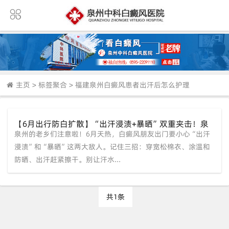
主页
>
标签聚合
>
福建泉州白癜风患者出汗后怎么护理
【6月出行防白扩散】“出汗浸渍+暴晒”双重夹击！泉
泉州的老乡们注意啦！6月天热，白癜风朋友出门要小心“出汗
州白癜风患者的夏季专属“防护盾”来了
浸渍”和“暴晒”这两大敌人。记住三招：穿宽松棉衣、涂温和
防晒、出汗赶紧擦干。别让汗水...
共1条