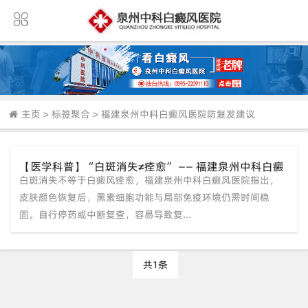
主页
>
标签聚合
>
福建泉州中科白癜风医院防复发建议
【医学科普】“白斑消失≠痊愈” —— 福建泉州中科白癜
白斑消失不等于白癜风痊愈，福建泉州中科白癜风医院指出，
风医院提醒：坚持巩固防复发，定期复查不可少
皮肤颜色恢复后，黑素细胞功能与局部免疫环境仍需时间稳
固。自行停药或中断复查，容易导致复...
共1条