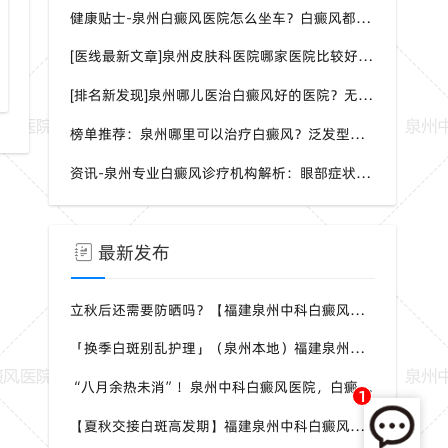
健康贴士-泉州白癜风医院怎么坐车？白癜风都是哪种症状呢？
[医线最新文章]泉州皮肤科医院哪家医院比较好？身上一片白一片白是怎么回事？
福建泉州中科医院同形反应科普
[排名新发现]泉州哪儿医治白癜风好的医院？无症状能检测白癜风吗？
榜单推荐：泉州哪里可以治疗白癜风？泛发型白癜风怎样治疗效果会更好？
资讯-泉州专业白癜风诊疗机构解析：眼部症状识别与科学干预方案
最新发布
立秋后还需要防晒吗？【福建泉州中科白癜风医院】白癜风人群夏秋防晒切勿直接摆烂
「换季白斑别乱护理」（泉州本地）福建泉州中科白癜风医院，教你平稳度过夏秋转换时节
“八月余热未消”！泉州中科白癜风医院，白癜风患者夏秋交替，这几件事要记牢
1
【夏秋交接白斑高发期】福建泉州中科白癜风医院，聊聊入秋后白癜风该如何科学照料