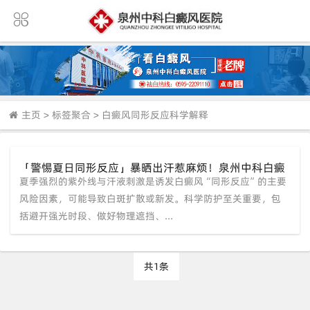
主页
>
标签聚合
>
白癜风同形反应科学解释
「警惕夏日同形反应」暴晒出汗惹麻烦！泉州中科白癜
夏季强烈的紫外线与汗液刺激是诱发白癜风“同形反应”的主要
风医院提醒科学防护避免白斑扩散
风险因素，可能导致白斑扩散或新发。科学防护至关重要，包
括避开强光时段、做好物理遮挡、...
共1条