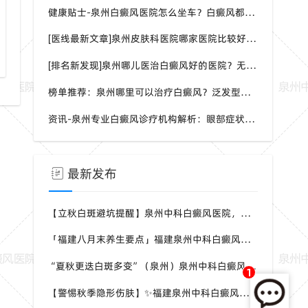
健康贴士-泉州白癜风医院怎么坐车？白癜风都是哪种症状呢？
[医线最新文章]泉州皮肤科医院哪家医院比较好？身上一片白一片白是怎么回事？
[排名新发现]泉州哪儿医治白癜风好的医院？无症状能检测白癜风吗？
榜单推荐：泉州哪里可以治疗白癜风？泛发型白癜风怎样治疗效果会更好？
资讯-泉州专业白癜风诊疗机构解析：眼部症状识别与科学干预方案
最新发布
【立秋白斑避坑提醒】泉州中科白癜风医院，白癜风换季养护，避开误区少走弯路
「福建八月末养生要点」福建泉州中科白癜风医院，白癜风，合理运动助力身体状态
“夏秋更迭白斑多变”（泉州）泉州中科白癜风医院，白癜风，早留意皮肤异常变化
1
【警惕秋季隐形伤肤】✨福建泉州中科白癜风医院，白癜风，秋风也会给皮肤带来刺激