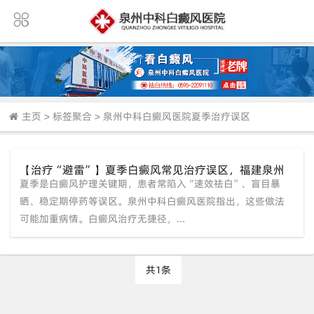
主页
>
标签聚合
>
泉州中科白癜风医院夏季治疗误区
【治疗“避雷”】夏季白癜风常见治疗误区，福建泉州
夏季是白癜风护理关键期，患者常陷入“速效祛白”、盲目暴
中科：警惕“速效祛白”偏方，坚持“渐进康复”
晒、稳定期停药等误区。泉州中科白癜风医院指出，这些做法
可能加重病情。白癜风治疗无捷径，...
共1条