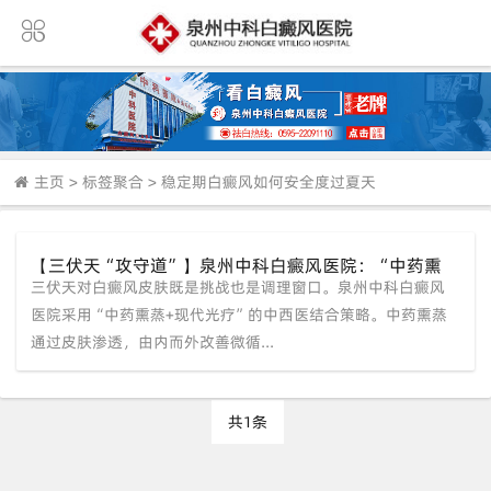
主页
>
标签聚合
>
稳定期白癜风如何安全度过夏天
【三伏天“攻守道”】泉州中科白癜风医院：“中药熏
三伏天对白癜风皮肤既是挑战也是调理窗口。泉州中科白癜风
蒸”内调微环境，“靶向光疗”外促复色，双管齐下稳度
夏
医院采用“中药熏蒸+现代光疗”的中西医结合策略。中药熏蒸
通过皮肤渗透，由内而外改善微循...
共1条