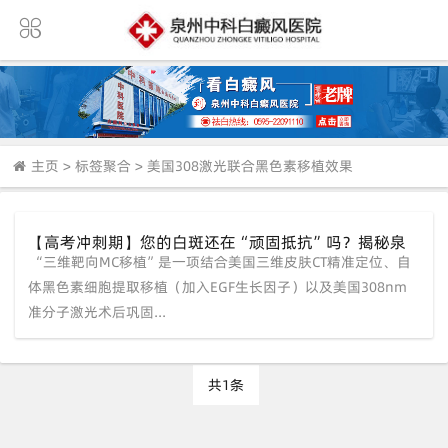
主页
>
标签聚合
>
美国308激光联合黑色素移植效果
【高考冲刺期】您的白斑还在“顽固抵抗”吗？揭秘泉
​ “三维靶向MC移植”是一项结合美国三维皮肤CT精准定位、自
州中科“三维靶向MC移植”如何实现精准“狙击”！
体黑色素细胞提取移植（加入EGF生长因子）以及美国308nm
准分子激光术后巩固...
共1条