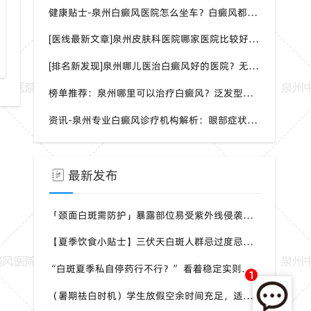
健康贴士-泉州白癜风医院怎么坐车？白癜风都是哪种症状呢？
[医线最新文章]泉州皮肤科医院哪家医院比较好？身上一片白一片白是怎么回事？
白癜风夏季防晒与防磕碰指南
[排名新发现]泉州哪儿医治白癜风好的医院？无症状能检测白癜风吗？
榜单推荐：泉州哪里可以治疗白癜风？泛发型白癜风怎样治疗效果会更好？
资讯-泉州专业白癜风诊疗机构解析：眼部症状识别与科学干预方案
最新发布
「颈面白斑需防护」暴露部位易受紫外线侵袭，夏季白斑优先护好头颈手背，泉州中科白癜风医院给出防护建议
【夏季饮食小贴士】三伏天白斑人群忌过度忌口，均衡补充营养，泉州中科白癜风医院科普白斑人群夏日饮食原则
“白斑夏季私自停药行不行？” 看着稳定实则黑素细胞脆弱，泉州中科白癜风医院提醒切勿自行中断干预
1
（暑期祛白时机）学生放假空余时间充足，适合白斑系统调理，泉州中科白癜风医院暑期白斑就诊可提前了解