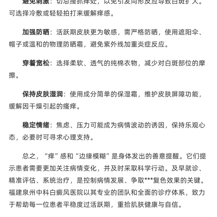
避免刺激
：切忌搔抓痒处，以免引发同形反应导致白斑扩大。
可选择冷敷或轻轻拍打来缓解痒感。
加强防晒
：活跃期皮肤更为敏感，需严格防晒，使用遮阳伞、
帽子或温和的物理防晒霜，避免紫外线加重炎症反应。
穿着宽松
：选择柔软、透气的纯棉衣物，减少对白斑部位的摩
擦。
保持皮肤湿润
：使用成分简单的保湿霜，维护皮肤屏障功能，
缓解因干燥引起的瘙痒。
稳定情绪
：焦虑、压力可能成为病情波动的诱因，保持乐观心
态，必要时可寻求心理支持。
总之，“痒”感和“边缘模糊”是身体发出的善意提醒。它们提
示患者需要更加关注病情变化，并及时采取科学行动。及早就诊、
精准评估、系统治疗，是控制病情发展、争取***复色效果的关键。
福建泉州中科白癜风医院以其专业的团队和全面的诊疗体系，致力
于帮助每一位患者平稳度过活跃期，重拾肌肤健康与自信。