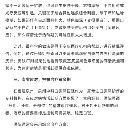
痒不一定等同于扩散，也可能由皮肤干燥、衣物摩擦、不当用药或
光疗反应等引起。关键在于结合其他迹象综合判断。除了痒和边缘
模糊，如果还伴有白斑面积扩大、颜色加深（变得更白）、周围出
现新的小白点（卫星灶），或者皮肤受伤后伤口处变白（同形反
应），那么病情处于活动期的可能性就大大增加。
此时，最科学的做法是寻求专业医疗机构的帮助，进行精准评
估。例如，通过伍德灯检查可以更清晰地观察白斑的边界和隐藏的
皮损；皮肤CT则能无创地看到表皮基底层黑色素细胞的存活数量和
状态，为判断病情是否活跃提供客观依据。
三、专业应对，把握治疗黄金期
在福建泉州，泉州中科白癜风医院作为一家专注白癜风诊疗的
专科机构，在应对病情活跃期方面积累了丰富的经验。医院强调
“分期、分型、分部位”的精准诊疗理念。对于处于活跃期的患
者，治疗的首要目标是控制病情发展，稳定白斑。
医院通常会采用综合治疗方案：