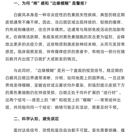
一、为何“痒”感和“边缘模糊”是警报？
白癜风本身是一种非炎症性的色素脱失性疾病，典型的稳定期
皮损通常不痛不痒。因此，当白斑区域出现持续的、轻微的瘙痒、
灼热或刺痛感时，往往并非偶然。这通常与局部免疫活动的加剧有
关。在病情活跃期，免疫系统对黑色素细胞的攻击更为猛烈，会释
放出更多的炎症介质，这些物质刺激皮肤神经末梢，从而引发异常
感觉。临床观察发现，伴有瘙痒症状的患者中，有相当一部分在随
后数月内出现了白斑扩大或新发的情况。
与此同时，“边缘模糊”是另一个直观的视觉信号。稳定期的
白癜风白斑边界通常清晰、分明，如同地图上的国界线。一旦这条
界线变得模糊、呈锯齿状或云雾状向外晕染，则强烈提示皮损下方
的黑色素细胞仍在持续受损，白斑正处于向外扩展的“进行时”。
这两个信号——感觉上的“痒”和视觉上的“模糊”——常常结伴出
现，共同指向同一个结论：病情可能正在活动，需要及时干预。
二、科学认知，避免误区
面对这些信号，恐慌和盲目自治都不可取。首先需要明确，瘙