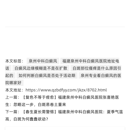
本文标签：
泉州中科白癜风
福建泉州中科白癜风医院地址电
话
白癜风边缘模糊是不是在扩散
白斑部位瘙痒是什么原因引
起的
如何判断白癜风是否处于活动期
泉州专业看白癜风的医
院哪家好
本文地址：https://www.qzbdfyy.com/jkzx/8702.html
上一篇：
【复色不等于痊愈】福建泉州中科白癜风医院张喜艳医
生：忽略这一步，白斑易卷土重来
下一篇：
【春生夏长需警惕】福建泉州中科白癜风医院：夏季气温
高，白斑为何蠢蠢欲动？