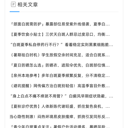
相关文章
「颈面白斑需防护」暴露部位易受紫外线侵袭，夏季白斑优先护好头颈手背，泉州中科白癜风医院给出防护建议
【夏季饮食小贴士】三伏天白斑人群忌过度忌口，均衡补充营养，泉州中科白癜风医院科普白斑人群夏日饮食原则
“白斑夏季私自停药行不行？” 看着稳定实则黑素细胞脆弱，泉州中科白癜风医院提醒切勿自行中断干预
（暑期祛白时机）学生放假空余时间充足，适合白斑系统调理，泉州中科白癜风医院暑期白斑就诊可提前了解
「夏日防晒怎么选」防晒衣、遮阳伞优先，白斑部位慎用刺激性防晒，泉州中科白癜风医院分享硬核防晒思路
【泉州本地参考】多年白斑夏季频繁反复，分不清稳定还是进展期，泉州中科白癜风医院可做白斑专项检测
（避坑提醒）网传偏方治白斑别轻信！高温季盲目外敷易灼伤肌肤，泉州中科白癜风医院倡导规范诊疗
“身上白点不痛不痒就不用管？” 白癜风早期症状隐蔽，泉州中科白癜风医院提醒切勿忽视微小白斑
【夏秋诊疗优势】人体新陈代谢旺盛，抓住复色良机，泉州中科白癜风医院为泉州白癜风患者定制调理方案
当心隐性刺激！闷热环境易皮肤瘙痒，抓挠引发同形反应，泉州中科白癜风医院讲解白癜风防扩散小知识
「青少年白斑重点关注」暑假户外活动增多，暴晒风险上升，泉州中科白癜风医院守护学生群体白斑健康