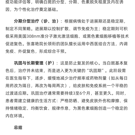
疫功能评估等，明确白斑的分型、分期、色素脱失程度及内在诱
因，为个性化治疗奠定基础。
分期分型治疗（诊、治）
：根据病情处于进展期还是稳定期，
制定不同策略。进展期以控制扩散、调节免疫为主；稳定期则可积
极采用美国308nm准分子激光激活细胞、或黑色素细胞移植等技术
促进复色。张喜艳院长领衔的团队擅长运用中西医结合方法，内调
免疫、外促复色，形成综合干预。
巩固与长期管理（护）
：这是防止复发的核心。当白斑基本复
色后，治疗并未结束，而是进入更为关键的“巩固期”。此阶段需
在医生指导下，逐步、缓慢地减少治疗频率或药物剂量（如从每日
用药改为隔日，再改为每周两次），给皮肤和免疫系统一个平稳的
过渡适应期。巩固治疗通常需要持续3至6个月，甚至更久。同时，
患者需建立健康的生活方式：严格防晒、避免皮肤外伤和摩擦、保
持情绪稳定、均衡饮食、规律作息，为黑色素细胞创造一个稳定的
内在环境。
总结