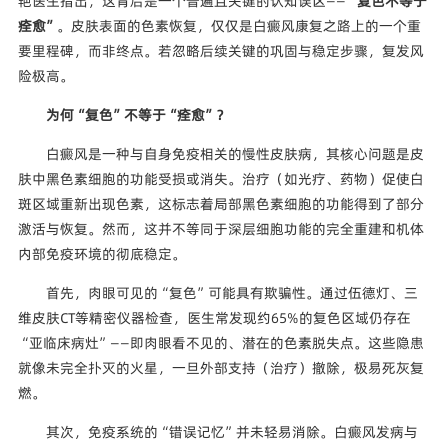
艳医生指出，这背后是一个普遍且关键的认知误区——
“复色不等于
痊愈”
。皮肤表面的色素恢复，仅仅是白癜风康复之路上的一个重
要里程碑，而非终点。若忽略后续关键的巩固与稳定步骤，复发风
险极高。
为何“复色”不等于“痊愈”？
白癜风是一种与自身免疫相关的慢性皮肤病，其核心问题是皮
肤中黑色素细胞的功能受损或消失。治疗（如光疗、药物）促使白
斑区域重新出现色素，这标志着局部黑色素细胞的功能得到了部分
激活与恢复。然而，这并不等同于深层细胞功能的完全重建和机体
内部免疫环境的彻底稳定。
首先，肉眼可见的“复色”可能具有欺骗性。通过伍德灯、三
维皮肤CT等精密仪器检查，医生常发现约65%的复色区域仍存在
“亚临床病灶”——即肉眼看不见的、潜在的色素脱失点。这些隐患
就像未完全扑灭的火星，一旦外部支持（治疗）撤除，极易死灰复
燃。
其次，免疫系统的“错误记忆”并未轻易消除。白癜风发病与