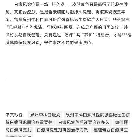
白癜风治疗是一场“持久战”，皮肤复色只是赢得了阶段性胜
利。真正的痊愈，是黑色素细胞功能持久稳定、免疫系统恢复平
衡。福建泉州中科白癜风医院张喜艳医生提醒广大患者，务必摒弃
“见好就收”的想法，严格遵从医嘱，完成足疗程的巩固治疗，并
做好长期自我管理。只有通过“治疗”与“养护”相结合，才能***程
度地降低复发风险，守住来之不易的健康肤色。
本文标签：
泉州中科白癜风
泉州中科白癜风医院张喜艳医生讲
解白癜风巩固治疗重要性
白癜风复色后还要治疗多久
如何预
防白癜风复发
白癜风稳定期巩固治疗方案
福建专业白癜风医