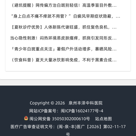
（避坑提醒）网传偏方治白斑别轻信！高温季盲目外敷易灼伤肌肤，泉州中科白癜风医院倡导规范诊疗
“身上白点不痛不痒就不用管？” 白癜风早期症状隐蔽，泉州中科白癜风医院提醒切勿忽视微小白斑
【夏秋诊疗优势】人体新陈代谢旺盛，抓住复色良机，泉州中科白癜风医院为泉州白癜风患者定制调理方案
当心隐性刺激！闷热环境易皮肤瘙痒，抓挠引发同形反应，泉州中科白癜风医院讲解白癜风防扩散小知识
「青少年白斑重点关注」暑假户外活动增多，暴晒风险上升，泉州中科白癜风医院守护学生群体白斑健康
（饮食科普）夏天大量冰饮影响免疫，不利于黑素合成，泉州中科白癜风医院分享白癜风患者夏日饮食方案
Copyright © 2026
泉州丰泽中科医院
网站ICP备案号：闽ICP备16024177号-4
闽公网安备 35050302000610号
站点地图
医疗广告审查证明文号：(闽-泉-丰)医广【2026】第02-11-17
号