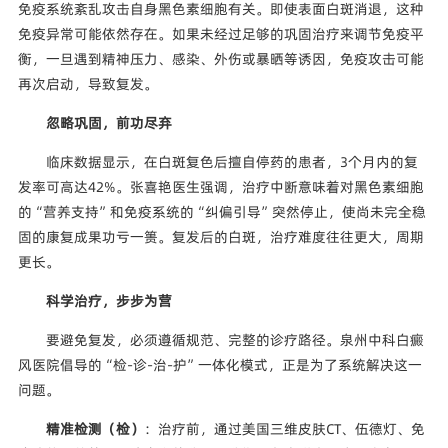
免疫系统紊乱攻击自身黑色素细胞有关。即使表面白斑消退，这种
免疫异常可能依然存在。如果未经过足够的巩固治疗来调节免疫平
衡，一旦遇到精神压力、感染、外伤或暴晒等诱因，免疫攻击可能
再次启动，导致复发。
忽略巩固，前功尽弃
临床数据显示，在白斑复色后擅自停药的患者，3个月内的复
发率可高达42%。张喜艳医生强调，治疗中断意味着对黑色素细胞
的“营养支持”和免疫系统的“纠偏引导”突然停止，使尚未完全稳
固的康复成果功亏一篑。复发后的白斑，治疗难度往往更大，周期
更长。
科学治疗，步步为营
要避免复发，必须遵循规范、完整的诊疗路径。泉州中科白癜
风医院倡导的“检-诊-治-护”一体化模式，正是为了系统解决这一
问题。
精准检测（检）
：治疗前，通过美国三维皮肤CT、伍德灯、免