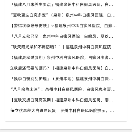
「福建八月末养生要点」福建泉州中科白癜风医院，白癜风，合理运动助力身体状态
“夏秋更迭白斑多变”（泉州）泉州中科白癜风医院，白癜风，早留意皮肤异常变化
【警惕秋季隐形伤肤】✨福建泉州中科白癜风医院，白癜风，秋风也会给皮肤带来刺激
「八月立秋已至」泉州中科白癜风医院，白癜风，夏秋交替做好养护，助力白斑维稳
“秋天阳光柔和不用防晒？”｜福建泉州中科白癜风医院，白癜风这个想法是错误的
（福建夏秋过渡期）泉州中科白癜风医院，白癜风患者，不要随意更换外用护肤产品
立秋后还需要防晒吗？【福建泉州中科白癜风医院】白癜风人群夏秋防晒切勿直接摆烂
「换季白斑别乱护理」（泉州本地）福建泉州中科白癜风医院，教你平稳度过夏秋转换时节
“八月余热未消”！泉州中科白癜风医院，白癜风患者夏秋交替，这几件事要记牢
【夏秋交接白斑高发期】福建泉州中科白癜风医院，聊聊入秋后白癜风该如何科学照料
🌤立秋温差大白斑易反复｜泉州中科白癜风医院提示，换季时期白斑养护千万别松懈