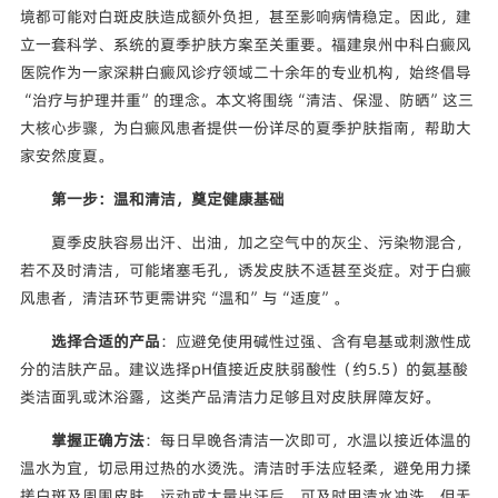
境都可能对白斑皮肤造成额外负担，甚至影响病情稳定。因此，建
立一套科学、系统的夏季护肤方案至关重要。福建泉州中科白癜风
医院作为一家深耕白癜风诊疗领域二十余年的专业机构，始终倡导
“治疗与护理并重”的理念。本文将围绕“清洁、保湿、防晒”这三
大核心步骤，为白癜风患者提供一份详尽的夏季护肤指南，帮助大
家安然度夏。
第一步：温和清洁，奠定健康基础
夏季皮肤容易出汗、出油，加之空气中的灰尘、污染物混合，
若不及时清洁，可能堵塞毛孔，诱发皮肤不适甚至炎症。对于白癜
风患者，清洁环节更需讲究“温和”与“适度”。
选择合适的产品
：应避免使用碱性过强、含有皂基或刺激性成
分的洁肤产品。建议选择pH值接近皮肤弱酸性（约5.5）的氨基酸
类洁面乳或沐浴露，这类产品清洁力足够且对皮肤屏障友好。
掌握正确方法
：每日早晚各清洁一次即可，水温以接近体温的
温水为宜，切忌用过热的水烫洗。清洁时手法应轻柔，避免用力揉
搓白斑及周围皮肤。运动或大量出汗后，可及时用清水冲洗，但无