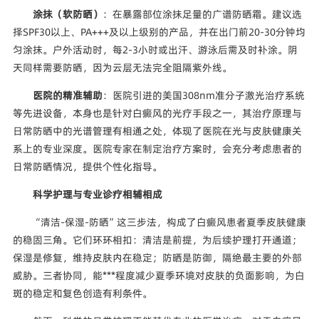
涂抹（软防晒）
：在暴露部位涂抹足量的广谱防晒霜。建议选
择SPF30以上、PA+++及以上级别的产品，并在出门前20-30分钟均
匀涂抹。户外活动时，每2-3小时或出汗、游泳后需及时补涂。阴
天同样需要防晒，因为云层无法完全阻隔紫外线。
医院的精准辅助
：医院引进的美国308nm准分子激光治疗系统
等先进设备，本身也是针对白癜风的光疗手段之一，其治疗原理与
日常防晒中的光谱管理有相通之处，体现了医院在光与皮肤健康关
系上的专业深度。医院专家在制定治疗方案时，会充分考虑患者的
日常防晒情况，提供个性化指导。
科学护理与专业诊疗相辅相成
“清洁-保湿-防晒”这三步法，构成了白癜风患者夏季皮肤健康
的稳固三角。它们环环相扣：清洁是前提，为后续护理打开通道；
保湿是修复，维持皮肤内在稳定；防晒是防御，隔绝最主要的外部
威胁。三者协同，能***程度减少夏季环境对皮肤的负面影响，为白
斑的稳定和复色创造有利条件。