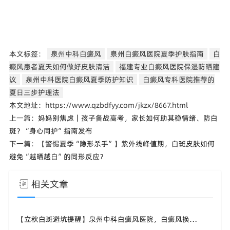
本文标签：
泉州中科白癜风
泉州白癜风医院夏季护肤指南
白
癜风患者夏天如何做好皮肤清洁
福建专业白癜风医院保湿防晒建
议
泉州中科医院白癜风夏季防护知识
白癜风专科医院推荐的
夏日三步护理法
本文地址：https://www.qzbdfyy.com/jkzx/8667.html
上一篇：
妈妈别焦虑｜孩子备战高考，家长如何助其稳情绪、防白
斑？“身心同护”指南发布
下一篇：
【警惕夏季“隐形杀手”】紫外线峰值期，白斑皮肤如何
避免“越晒越白”的同形反应？
相关文章
【立秋白斑避坑提醒】泉州中科白癜风医院，白癜风换季养护，避开误区少走弯路