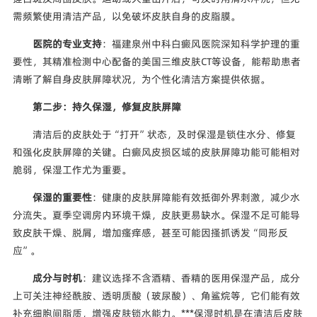
需频繁使用清洁产品，以免破坏皮肤自身的皮脂膜。
医院的专业支持
：福建泉州中科白癜风医院深知科学护理的重
要性，其精准检测中心配备的美国三维皮肤CT等设备，能帮助患者
清晰了解自身皮肤屏障状况，为个性化清洁方案提供依据。
第二步：持久保湿，修复皮肤屏障
清洁后的皮肤处于“打开”状态，及时保湿是锁住水分、修复
和强化皮肤屏障的关键。白癜风皮损区域的皮肤屏障功能可能相对
脆弱，保湿工作尤为重要。
保湿的重要性
：健康的皮肤屏障能有效抵御外界刺激，减少水
分流失。夏季空调房内环境干燥，皮肤更易缺水。保湿不足可能导
致皮肤干燥、脱屑，增加瘙痒感，甚至可能因搔抓诱发“同形反
应”。
成分与时机
：建议选择不含酒精、香精的医用保湿产品，成分
上可关注神经酰胺、透明质酸（玻尿酸）、角鲨烷等，它们能有效
补充细胞间脂质，增强皮肤锁水能力。***保湿时机是在清洁后皮肤