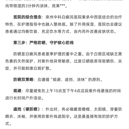
尚带微湿的3分钟内涂抹，效果***。
医院的综合理念
：泉州中科白癜风医院秉承中西医结合的治疗
特色，在护理指导中也融入整体观。除了外用保湿，医院也会建议
患者通过均衡饮食、充足饮水等方式，由内而外改善皮肤状态。
第三步：严格防晒，守护核心防线
防晒是白癜风患者夏季护理的重中之重。由于白斑区域缺乏黑
色素的天然保护，对紫外线异常敏感，过度日晒极易导致晒伤、炎
症，并可能刺激白斑扩散。
防晒双策略
：应遵循“规避、遮挡、涂抹”的原则。
规避
：尽量避免在上午10点至下午4点这段紫外线最强的时间
进行长时间户外活动。
遮挡（硬防晒）
：外出时，务必佩戴宽檐帽、太阳镜，穿着防
晒衣、冰袖，并使用防紫外线遮阳伞。这是最直接有效的防护方
式。