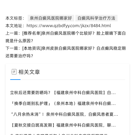
本文标签：
泉州白癜风医院哪家好
白癜风科学治疗方法
本文地址：https://www.qzbdfyy.com/jkzx/8484.html
上一篇：
[推荐名单]泉州白癜风医院哪个比较好？脸上眼睛下面白
斑是什么原因？
下一篇：
[本地资讯]泉州皮肤白癜风医院哪家好？白点癫风稳定期
还需要治疗吗？
相关文章
立秋后还需要防晒吗？【福建泉州中科白癜风医院】白癜风人群夏秋防晒切勿直接摆烂
「换季白斑别乱护理」（泉州本地）福建泉州中科白癜风医院，教你平稳度过夏秋转换时节
“八月余热未消”！泉州中科白癜风医院，白癜风患者夏秋交替，这几件事要记牢
【夏秋交接白斑高发期】福建泉州中科白癜风医院，聊聊入秋后白癜风该如何科学照料