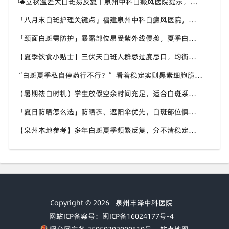
🌤立秋温差大白斑易反复｜泉州中科白癜风医院提示，换季时期白斑养护千万别松懈
「八月末白斑护理关键点」福建泉州中科白癜风医院，立秋换季，谨防白癜风趁虚加重
「颈面白斑需防护」暴露部位易受紫外线侵袭，夏季白斑优先护好头颈手背，泉州中科白癜风医院给出防护建议
【夏季饮食小贴士】三伏天白斑人群忌过度忌口，均衡补充营养，泉州中科白癜风医院科普白斑人群夏日饮食原则
“白斑夏季私自停药行不行？” 看着稳定实则黑素细胞脆弱，泉州中科白癜风医院提醒切勿自行中断干预
（暑期祛白时机）学生放假空余时间充足，适合白斑系统调理，泉州中科白癜风医院暑期白斑就诊可提前了解
「夏日防晒怎么选」防晒衣、遮阳伞优先，白斑部位慎用刺激性防晒，泉州中科白癜风医院分享硬核防晒思路
【泉州本地参考】多年白斑夏季频繁反复，分不清稳定还是进展期，泉州中科白癜风医院可做白斑专项检测
Copyright © 2026
泉州丰泽中科医院
网站ICP备案号：闽ICP备16024177号-4