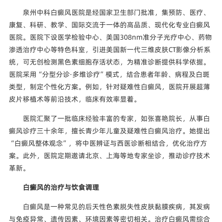
泉州中科白癜风医院是经国家卫生部门批准，集预防、医疗、
康复、科研、教学、国际交流于一体的高品质、现代化专业白癜风
医院。医院下设医学检验中心、美国308nm准分子光疗中心、药物
渗透治疗中心等特色科室，引进美国新一代三维皮肤CT影像分析系
统，可无创检测黑色素细胞存活状态，为精准诊断提供科学依据。
医院采用“分型分诊·多维诊疗”模式，结合患者年龄、病程及白斑
类型，制定个性化方案。例如，针对疑难性白癜风，医院开展超薄
皮片移植术等前沿技术，临床有效率显着。
医院汇聚了一批临床经验丰富的专家，如张喜艳院长，从事白
癜风诊疗三十余年，擅长青少年儿童及疑难性白癜风治疗。她提出
“白癜风整体观念”，将中医辨证与西医诊断相结合，优化治疗方
案。此外，医院定期邀请北京、上海等地专家坐诊，推动诊疗技术
革新。
白癜风的治疗与饮食调理
白癜风是一种常见的后天性色素脱失性皮肤黏膜疾病，其发病
与免疫异常、遗传因素、环境因素等密切相关。治疗白癜风需综合