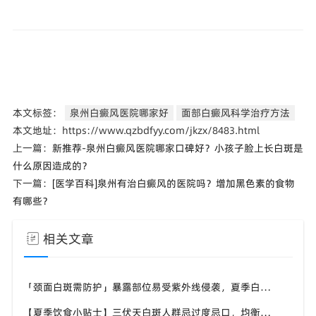
本文标签：
泉州白癜风医院哪家好
面部白癜风科学治疗方法
本文地址：https://www.qzbdfyy.com/jkzx/8483.html
上一篇：
新推荐-泉州白癜风医院哪家口碑好？小孩子脸上长白斑是
什么原因造成的？
下一篇：
[医学百科]泉州有治白癜风的医院吗？增加黑色素的食物
有哪些？
相关文章
「颈面白斑需防护」暴露部位易受紫外线侵袭，夏季白斑优先护好头颈手背，泉州中科白癜风医院给出防护建议
【夏季饮食小贴士】三伏天白斑人群忌过度忌口，均衡补充营养，泉州中科白癜风医院科普白斑人群夏日饮食原则