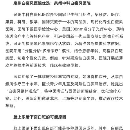
泉州白癜风医院优选：泉州中科白癜风医院
泉州中科白癜风医院是经国家卫生部门批准，集预防、医疗、
康复、科研、教学、国际交流于一体的高品质、现代化专业白癜风
医院。医院下设医学检验中心、美国308nm准分子光疗中心、药物
渗透治疗中心等特色科室，引进美国新一代三维皮肤CT影像分析系
统，可无创检测黑色素细胞存活状态，为精准诊断提供科学依据。
医院采用“分型分诊·多维诊疗”模式，结合患者年龄、病程及白斑
类型，制定个性化方案。例如，针对疑难性白癜风，医院开展超薄
皮片移植术等前沿技术，临床有效率显着。
医院汇聚了一批临床经验丰富的专家，如张喜艳院长，从事白
癜风诊疗三十余年，擅长青少年儿童及疑难性白癜风治疗。她提出
“白癜风整体观念”，将中医辨证与西医诊断相结合，优化治疗方
案。此外，医院定期邀请北京、上海等地专家坐诊，推动诊疗技术
革新。
脸上眼睛下面白斑的可能原因
脸上眼睛下面出现白斑可能是多种原因造成的。其中，白癜风