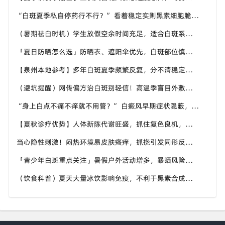
“白斑夏季私自停药行不行？” 看着稳定实则黑素细胞脆弱，泉州中科白癜风医院提醒切勿自行中断干预
（暑期祛白时机）学生放假空余时间充足，适合白斑系统调理，泉州中科白癜风医院暑期白斑就诊可提前了解
「夏日防晒怎么选」防晒衣、遮阳伞优先，白斑部位慎用刺激性防晒，泉州中科白癜风医院分享硬核防晒思路
【泉州本地参考】多年白斑夏季频繁反复，分不清稳定还是进展期，泉州中科白癜风医院可做白斑专项检测
（避坑提醒）网传偏方治白斑别轻信！高温季盲目外敷易灼伤肌肤，泉州中科白癜风医院倡导规范诊疗
“身上白点不痛不痒就不用管？” 白癜风早期症状隐蔽，泉州中科白癜风医院提醒切勿忽视微小白斑
【夏秋诊疗优势】人体新陈代谢旺盛，抓住复色良机，泉州中科白癜风医院为泉州白癜风患者定制调理方案
当心隐性刺激！闷热环境易皮肤瘙痒，抓挠引发同形反应，泉州中科白癜风医院讲解白癜风防扩散小知识
「青少年白斑重点关注」暑假户外活动增多，暴晒风险上升，泉州中科白癜风医院守护学生群体白斑健康
（饮食科普）夏天大量冰饮影响免疫，不利于黑素合成，泉州中科白癜风医院分享白癜风患者夏日饮食方案