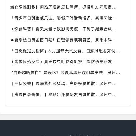
当心隐性刺激！闷热环境易皮肤瘙痒，抓挠引发同形反应，泉州中科白癜风医院讲解白癜风防扩散小知识
「青少年白斑重点关注」暑假户外活动增多，暴晒风险上升，泉州中科白癜风医院守护学生群体白斑健康
（饮食科普）夏天大量冰饮影响免疫，不利于黑素合成，泉州中科白癜风医院分享白癜风患者夏日饮食方案
🔥夏季祛白黄金窗口期！白斑想要顺利复色，泉州中科白癜风医院告诉你白癜风患者夏季不能忽视的细节
「白斑稳定别松懈」8 月湿热天气反复，白癜风患者如何安然度夏？泉州中科白癜风医院实用养护方案
（警惕同形反应）夏天蚊虫叮咬别抓挠！谨防诱发新发白斑，泉州中科白癜风医院科普白癜风防护常识
“白斑越晒越白” 是误区？盛夏高温汗液刺激皮肤，泉州中科白癜风医院分享白癜风夏季日常养护要点
【三伏预警】夏季紫外线猛增，白斑极易扩散！泉州中科白癜风医院提醒白斑人群做好科学防晒稳住病情
【盛夏白斑警惕！】暴晒出汗易诱发白斑扩散，泉州中科白癜风医院提醒做好防护