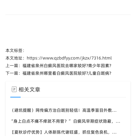
本文标签：
本文地址：https://www.qzbdfyy.com/jkzx/7316.html
上一篇：
福建省泉州白癜风医院去哪家较好?青少年因素?
下一篇：
福建省泉州哪里看白癜风医院较好?儿童白斑病?
相关文章
（避坑提醒）网传偏方治白斑别轻信！高温季盲目外敷易灼伤肌肤，泉州中科白癜风医院倡导规范诊疗
“身上白点不痛不痒就不用管？” 白癜风早期症状隐蔽，泉州中科白癜风医院提醒切勿忽视微小白斑
【夏秋诊疗优势】人体新陈代谢旺盛，抓住复色良机，泉州中科白癜风医院为泉州白癜风患者定制调理方案