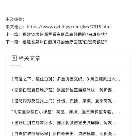
本文标签：
本文地址：https://www.qzbdfyy.com/jkzx/7315.html
上一篇：
福建省泉州哪里看白癜风较好医院?白斑症状?
下一篇：
福建省泉州白癜风好的治疗医院?白斑病预防?
相关文章
【高温之下，稳住白斑】多重诱因交织，8 月白癜风进入波动期，福建泉州中科白癜风医院帮助患者做好全方面白斑防护
（面部白斑夏日难护理）暴露部位直面紫外线，防护要精细化，福建泉州中科白癜风医院分享面部白癜风夏日养护技巧
【谨防同形反应找上门】外伤、抓挠、摩擦，夏季高发白斑诱因，福建泉州中科白癜风医院教白癜风患者规避皮肤损伤
“闽南夏季祛白小课堂” 高温、海风、强日照多重考验，福建泉州中科白癜风医院面向本地白斑人群输出实用科普内容
（出汗后别立刻冲冷水）骤冷刺激伤害皮肤屏障，诱发白斑波动，福建泉州中科白癜风医院讲解白癜风患者洗澡注意事项
【白斑扩散信号记牢】新白斑长出、边界模糊、面积变大，盛夏出现尽快重视，福建泉州中科白癜风医院提供专业诊疗参考