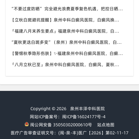
“不要过度防晒” 完全避光浪费夏季复色机遇，把控日晒时长，福建泉州中科白癜风医院科普白癜风日晒科学尺度
【立秋白斑避坑提醒】泉州中科白癜风医院，白癜风换季养护，避开误区少走弯路
「福建八月末养生要点」福建泉州中科白癜风医院，白癜风，合理运动助力身体状态
“夏秋更迭白斑多变”（泉州）泉州中科白癜风医院，白癜风，早留意皮肤异常变化
【警惕秋季隐形伤肤】✨福建泉州中科白癜风医院，白癜风，秋风也会给皮肤带来刺激
「八月立秋已至」泉州中科白癜风医院，白癜风，夏秋交替做好养护，助力白斑维稳
Copyright © 2026
泉州丰泽中科医院
网站ICP备案号：闽ICP备16024177号-4
闽公网安备 35050302000610号
站点地图
医疗广告审查证明文号：(闽-泉-丰)医广【2026】第02-11-17