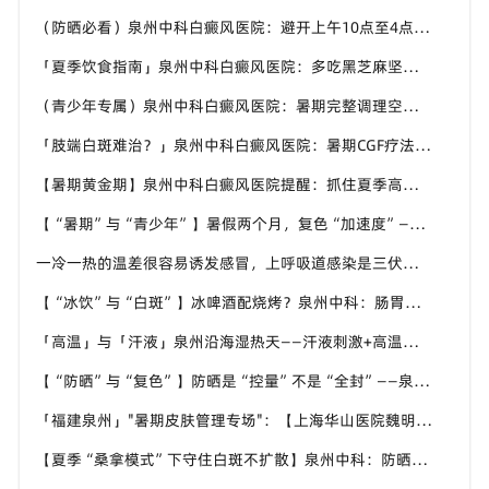
（防晒必看）泉州中科白癜风医院：避开上午10点至4点，严防同形反应
「夏季饮食指南」泉州中科白癜风医院：多吃黑芝麻坚果，少吃辛辣烧烤
（青少年专属）泉州中科白癜风医院：暑期完整调理空窗期，别让白斑拖成顽固
「肢端白斑难治？」泉州中科白癜风医院：暑期CGF疗法打通末梢微循环
【暑期黄金期】泉州中科白癜风医院提醒：抓住夏季高代谢，加速白斑高效复色
【“暑期”与“青少年”】暑假两个月，复色“加速度”——泉州中科青少年强化治疗通道已开启
一冷一热的温差很容易诱发感冒，上呼吸道感染是三伏天最常见的白斑扩散诱因。
【“冰饮”与“白斑”】冰啤酒配烧烤？泉州中科：肠胃一闹，白斑跟着“跳”
「高温」与「汗液」泉州沿海湿热天——汗液刺激+高温情绪，白癜风患者的“双重考验”
【“防晒”与“复色”】防晒是“控量”不是“全封”——泉州中科教你分清“哪来的光”
「福建泉州」"暑期皮肤管理专场"：【上海华山医院魏明辉副教授8月1日-2日亲临"泉州中科皮肤医院"联合会诊，家门口对接一线专家】
【夏季“桑拿模式”下守住白斑不扩散】泉州中科：防晒、护肤、作息、饮食四件事稳稳控制病情