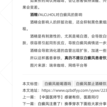
如果长时间饮用咖啡，会让患者保持清醒、兴
果会变差。
酒精/
ALCLHOL对白癜风的影响
酒精会影响人的肝脏功能，还会抑制黑色素细
程。
酒精是有刺激性的，尤其是喝白酒，会导致白
肤，很容易引起同形反应，导致白癜风病情进一步
酒精会导致消化道的血管出现扩张，加速一些
所以这杯酱香拿铁，
真的不建议白癜风患者饮
图片来源：瑞幸咖啡、网络平台等
本文标签：
白癜风能喝酒吗
白癜风禁止酒精饮
本文地址：https://www.qzbdfyy.com/yyxw/223
上一篇：
【中国医师节】感谢有你，医路同行
下一篇：
白癜风注意了！换季穿衣下面给大家分享