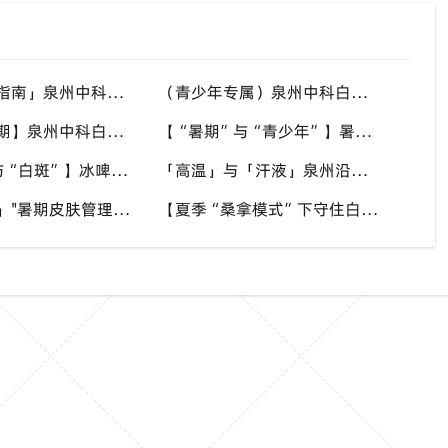
「夏季饮食指南」泉州中科白癜风医院：多吃黑芝麻坚果，少吃辛辣烧烤
（青少年专属）泉州中科白癜风医院：暑期完整调理空窗期，别让白斑拖成顽固
【暑期黄金期】泉州中科白癜风医院提醒：抓住夏季高代谢，加速白斑高效复色
【“暑期”与“青少年”】暑假两个月，复色“加速度”——泉州中科青少年强化治疗通道已开启
【“冰饮”与“白斑”】冰啤酒配烧烤？泉州中科：肠胃一闹，白斑跟着“跳”
「高温」与「汗液」泉州沿海湿热天——汗液刺激+高温情绪，白癜风患者的“双重考验”
「福建泉州」"暑期皮肤管理专场"：【上海华山医院魏明辉副教授8月1日-2日亲临"泉州中科皮肤医院"联合会诊，家门口对接一线专家】
【夏季“桑拿模式”下守住白斑不扩散】泉州中科：防晒、护肤、作息、饮食四件事稳稳控制病情