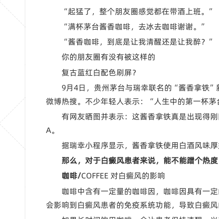
“起猛了，整个朋友圈感觉都在带酒上班。”
“满杯茅台酱香咖啡，去冰去咖啡谢谢。”
“酱香咖啡，到底是让我清醒还是让我醉？”
你的朋友圈有没有被这样的
复古蓝红白配色刷屏？
9月4日，贵州茅台与瑞幸联名的“酱香拿铁
微博热搜。不少年轻人表示：“人生中的第一杯茅
有网友晒图并表示：这酱香拿铁真是出现得刚
A。
据瑞幸小程序显示，酱香拿铁使用白酒风味厚奶，含
那么，对于白癜风患者来说，
能不能蹭个热度
咖啡/
COFFEE 对白癜风的影响
咖啡中含有一定量的咖啡因，咖啡因具有一定
会影响到白癜风患者的免疫系统功能，导致白癜风