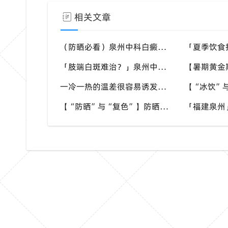
相关文章
（防晒必看）泉州中科白癜风医院：避开上午10点至4点，严防同形反应
「肢端白斑难治？」泉州中科白癜风医院：暑期CGF疗法打通末梢微循环
一冷一热的温差很容易诱发感冒，上呼吸道感染是三伏天最常见的白斑扩散诱因。
【“防晒”与“复色”】防晒是“控量”不是“全封”——泉州中科教你分清“哪来的光”