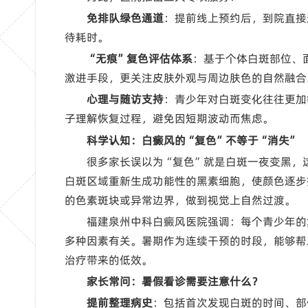
免排队绿色通道
：提前线上预约后，到院直接
待耗时。
“无痕”复色评估体系
：基于个体白斑部位、
激进手段，更关注皮肤外观与周边肤色的自然融合
心理与随访支持
：青少年对白斑变化往往更加
子理解恢复过程，避免因短期波动而焦虑。
科学认知：白癜风的“复色”不等于“消失”
很多家长误以为“复色”就是白斑一夜变黑，
白斑区域重新生成功能性的黑素细胞，使颜色逐步
的色素斑块或异常边界，做到视觉上自然过渡。
福建泉州中科白癜风医院强调：每个青少年的
多种因素有关。暑期作为连续干预的时段，能够帮
治疗带来的低效。
家长常问：暑假看诊需要注意什么？
提前整理病史
：包括首次发现白斑的时间、部