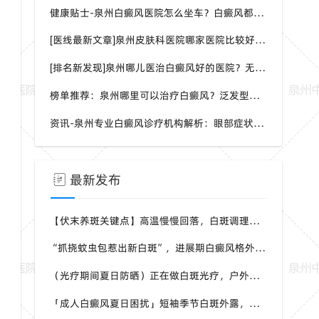
健康贴士-泉州白癜风医院怎么坐车？白癜风都是哪种症状呢？
[医线最新文章]泉州皮肤科医院哪家医院比较好？身上一片白一片白是怎么回事？
[排名新发现]泉州哪儿医治白癜风好的医院？无症状能检测白癜风吗？
榜单推荐：泉州哪里可以治疗白癜风？泛发型白癜风怎样治疗效果会更好？
资讯-泉州专业白癜风诊疗机构解析：眼部症状识别与科学干预方案
最新发布
【伏末养斑关键点】高温慢慢回落，白斑调理需要调整方案吗？福建泉州中科白癜风医院解析时节转换白斑对策
“抓挠蚊虫包惹出新白斑”，进展期白癜风格外要规避，福建泉州中科白癜风医院提醒减少皮肤破损的发生
（光疗期间夏日防晒）正在做白斑光疗，户外还要防晒吗？福建泉州中科白癜风医院解答白癜风光疗期间防护疑问
「成人白癜风夏日困扰」短袖季节白斑外露，如何兼顾社交与白斑护理，福建泉州中科白癜风医院给本地患者参考