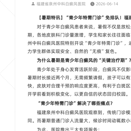
福建省泉州中科白癜风医院
2026-06-14
【暑期特讯】“青少年特需门诊”免排队！福
对于青少年白癜风患者来说，暑假不仅是放松
期，各地皮肤科门诊量激增，学生和家长往往面临
州中科白癜风医院特别开设“青少年特需门诊”，
力学生群体实现安全、自然的“无痕”复色。
为什么暑期是青少年白癜风的“关键治疗期”
青少年处于身心发育活跃阶段，白癜风不仅影
暑期时长接近两个月，无需频繁请假，孩子可以有
快，皮肤对合理干预的响应度更高，有利于白斑区
开学前看到积极变化，以更自信的状态回归校园。
“青少年特需门诊”解决了哪些痛点？
福建泉州中科白癜风医院观察到，传统门诊模
同。而暑期普通门诊人流量大，候诊时间动辄数小
为此，医院推出三大专项服务：