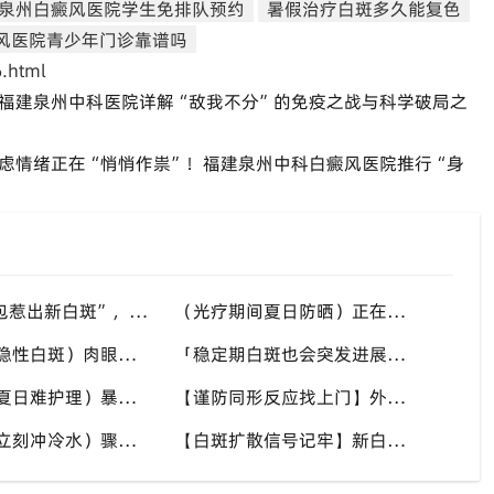
泉州白癜风医院学生免排队预约
暑假治疗白斑多久能复色
风医院青少年门诊靠谱吗
.html
福建泉州中科医院详解“敌我不分”的免疫之战与科学破局之
虑情绪正在“悄悄作祟”！福建泉州中科白癜风医院推行“身
“抓挠蚊虫包惹出新白斑”，进展期白癜风格外要规避，福建泉州中科白癜风医院提醒减少皮肤破损的发生
（光疗期间夏日防晒）正在做白斑光疗，户外还要防晒吗？福建泉州中科白癜风医院解答白癜风光疗期间防护疑问
（不要忽视隐性白斑）肉眼看不见不代表不存在，夏秋时节，福建泉州中科白癜风医院建议定期做白斑专项筛查
「稳定期白斑也会突发进展」哪些夏季隐形诱因容易被忽视？福建泉州中科白癜风医院梳理白斑波动多重因素
（面部白斑夏日难护理）暴露部位直面紫外线，防护要精细化，福建泉州中科白癜风医院分享面部白癜风夏日养护技巧
【谨防同形反应找上门】外伤、抓挠、摩擦，夏季高发白斑诱因，福建泉州中科白癜风医院教白癜风患者规避皮肤损伤
（出汗后别立刻冲冷水）骤冷刺激伤害皮肤屏障，诱发白斑波动，福建泉州中科白癜风医院讲解白癜风患者洗澡注意事项
【白斑扩散信号记牢】新白斑长出、边界模糊、面积变大，盛夏出现尽快重视，福建泉州中科白癜风医院提供专业诊疗参考