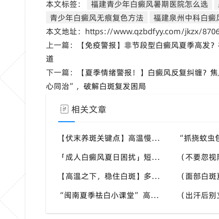
本文标签：
福建青少年白癜风暑期医院怎么选
青少年白癜风无痕复色方法
福建泉州中科白癜
本文地址：https://www.qzbdfyy.com/jkzx/8706
上一篇：
【免疫警报】非节段型白癜风夏季高发？
道
下一篇：
【夏季情绪警报！】白癜风反复纠缠？焦
心同治”，破解白斑复发困局
相关文章
【伏末养斑关键点】高温慢慢回落，白斑调理需要调整方案吗？福建泉州中科白癜风医院解析时节转换白斑对策
「成人白癜风夏日困扰」短袖季节白斑外露，如何兼顾社交与白斑护理，福建泉州中科白癜风医院给本地患者参考
【高温之下，稳住白斑】多重诱因交织，8 月白癜风进入波动期，福建泉州中科白癜风医院帮助患者做好全方面白斑防护
“闽南夏季祛白小课堂” 高温、海风、强日照多重考验，福建泉州中科白癜风医院面向本地白斑人群输出实用科普内容