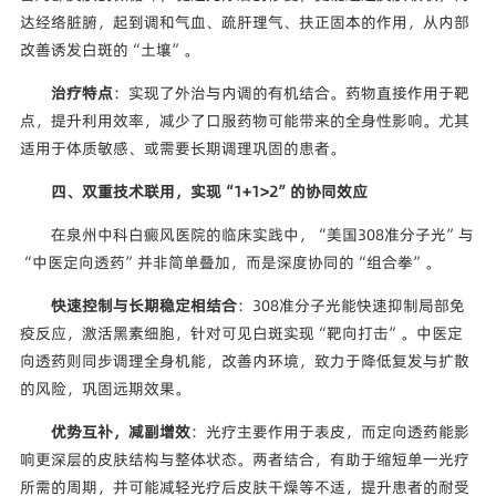
达经络脏腑，起到调和气血、疏肝理气、扶正固本的作用，从内部
改善诱发白斑的“土壤”。
治疗特点
：实现了外治与内调的有机结合。药物直接作用于靶
点，提升利用效率，减少了口服药物可能带来的全身性影响。尤其
适用于体质敏感、或需要长期调理巩固的患者。
四、双重技术联用，实现“1+1>2”的协同效应
在泉州中科白癜风医院的临床实践中，“美国308准分子光”与
“中医定向透药”并非简单叠加，而是深度协同的“组合拳”。
快速控制与长期稳定相结合
：308准分子光能快速抑制局部免
疫反应，激活黑素细胞，针对可见白斑实现“靶向打击”。中医定
向透药则同步调理全身机能，改善内环境，致力于降低复发与扩散
的风险，巩固远期效果。
优势互补，减副增效
：光疗主要作用于表皮，而定向透药能影
响更深层的皮肤结构与整体状态。两者结合，有助于缩短单一光疗
所需的周期，并可能减轻光疗后皮肤干燥等不适，提升患者的耐受