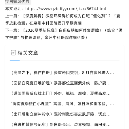
疗白癜风优势
本文地址：https://www.qzbdfyy.com/jkzx/8674.html
上一篇：
【深度解析】微循环障碍如何成为白斑“催化剂”？「夏
季皮肤检测」在泉州中科医院揭开早期真相
下一篇：
【2026夏季新标准】白斑皮肤如何修复屏障？（结合“医
学护肤”与物理防晒，泉州中科医院详细科普）
相关文章
【高温之下，稳住白斑】多重诱因交织，8 月白癜风进入波动期，福建泉州中科白癜风医院帮助患者做好全方面白斑防护
（面部白斑夏日难护理）暴露部位直面紫外线，防护要精细化，福建泉州中科白癜风医院分享面部白癜风夏日养护技巧
【谨防同形反应找上门】外伤、抓挠、摩擦，夏季高发白斑诱因，福建泉州中科白癜风医院教白癜风患者规避皮肤损伤
“闽南夏季祛白小课堂” 高温、海风、强日照多重考验，福建泉州中科白癜风医院面向本地白斑人群输出实用科普内容
（出汗后别立刻冲冷水）骤冷刺激伤害皮肤屏障，诱发白斑波动，福建泉州中科白癜风医院讲解白癜风患者洗澡注意事项
【白斑扩散信号记牢】新白斑长出、边界模糊、面积变大，盛夏出现尽快重视，福建泉州中科白癜风医院提供专业诊疗参考