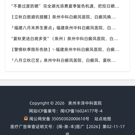
“不要过度防晒” 完全避光浪费夏季复色机遇，把控日晒时长，福建泉州中科白癜风医院科普白癜风日晒科学尺度
【立秋白斑避坑提醒】泉州中科白癜风医院，白癜风换季养护，避开误区少走弯路
「福建八月末养生要点」福建泉州中科白癜风医院，白癜风，合理运动助力身体状态
“夏秋更迭白斑多变”（泉州）泉州中科白癜风医院，白癜风，早留意皮肤异常变化
【警惕秋季隐形伤肤】✨福建泉州中科白癜风医院，白癜风，秋风也会给皮肤带来刺激
「八月立秋已至」泉州中科白癜风医院，白癜风，夏秋交替做好养护，助力白斑维稳
Copyright © 2026
泉州丰泽中科医院
网站ICP备案号：闽ICP备16024177号-4
闽公网安备 35050302000610号
站点地图
医疗广告审查证明文号：(闽-泉-丰)医广【2026】第02-11-17
号