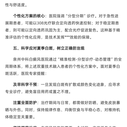
性与舒适度。
个性化方案的核心
：医院强调“分型分期”诊疗。对于急性进
展期患者，可能以308光疗联合定向透药快速控制；对于稳定期患
者，则可能以定向透药巩固为主，配合光疗促进复色。这种基于精
准评估的个性化应用，是技术发挥***效能的保障。
五、科学应对夏季白斑，树立正确防治观
泉州中科白癜风医院通过“精准检测-分型诊疗-动态管理”的全
周期体系，将上述双重技术融入患者的个性化方案中。面对夏季白
斑活跃，医院专家提醒：
及早科学干预
：一旦发现白斑有扩散或颜色变化迹象，应寻求
专业诊疗，避免盲目用药或置之不理。
注重全面防护
：治疗期间与日常，都需做好防晒，避免皮肤暴
晒与外伤。同时，保持规律作息、均衡饮食与平稳心态，对维持机
体稳定至关重要。