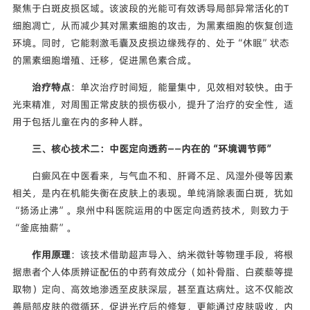
聚焦于白斑皮损区域。该波段的光能可有效诱导局部异常活化的T
细胞凋亡，从而减少其对黑素细胞的攻击，为黑素细胞的恢复创造
环境。同时，它能刺激毛囊及皮损边缘残存的、处于“休眠”状态
的黑素细胞增殖、迁移，促进黑色素合成。
治疗特点
：单次治疗时间短，能量集中，见效相对较快。由于
光束精准，对周围正常皮肤的损伤极小，提升了治疗的安全性，适
用于包括儿童在内的多种人群。
三、核心技术二：中医定向透药——内在的“环境调节师”
白癜风在中医看来，与气血不和、肝肾不足、风湿外侵等因素
相关，是内在机能失衡在皮肤上的表现。单纯消除表面白斑，犹如
“扬汤止沸”。泉州中科医院运用的中医定向透药技术，则致力于
“釜底抽薪”。
作用原理
：该技术借助超声导入、纳米微针等物理手段，将根
据患者个人体质辨证配伍的中药有效成分（如补骨脂、白蒺藜等提
取物）定向、高效地渗透至皮肤深层，甚至直达病灶。这不仅能改
善局部皮肤的微循环，促进光疗后的修复，更能通过皮肤吸收，内