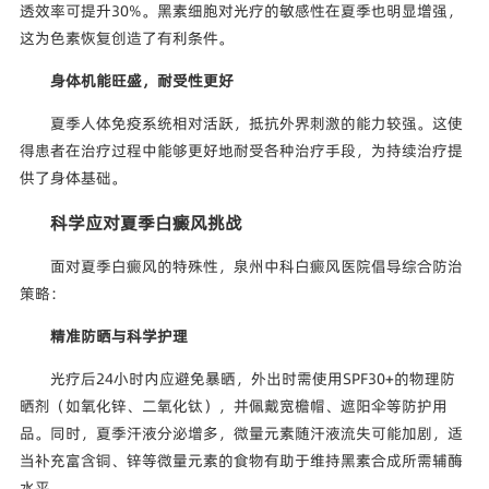
透效率可提升30%。黑素细胞对光疗的敏感性在夏季也明显增强，
这为色素恢复创造了有利条件。
身体机能旺盛，耐受性更好
夏季人体免疫系统相对活跃，抵抗外界刺激的能力较强。这使
得患者在治疗过程中能够更好地耐受各种治疗手段，为持续治疗提
供了身体基础。
科学应对夏季白癜风挑战
面对夏季白癜风的特殊性，泉州中科白癜风医院倡导综合防治
策略：
精准防晒与科学护理
光疗后24小时内应避免暴晒，外出时需使用SPF30+的物理防
晒剂（如氧化锌、二氧化钛），并佩戴宽檐帽、遮阳伞等防护用
品。同时，夏季汗液分泌增多，微量元素随汗液流失可能加剧，适
当补充富含铜、锌等微量元素的食物有助于维持黑素合成所需辅酶
水平。