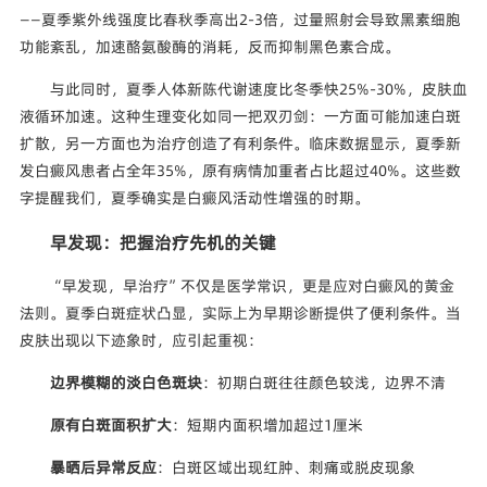
——夏季紫外线强度比春秋季高出2-3倍，过量照射会导致黑素细胞
功能紊乱，加速酪氨酸酶的消耗，反而抑制黑色素合成。
与此同时，夏季人体新陈代谢速度比冬季快25%-30%，皮肤血
液循环加速。这种生理变化如同一把双刃剑：一方面可能加速白斑
扩散，另一方面也为治疗创造了有利条件。临床数据显示，夏季新
发白癜风患者占全年35%，原有病情加重者占比超过40%。这些数
字提醒我们，夏季确实是白癜风活动性增强的时期。
早发现：把握治疗先机的关键
“早发现，早治疗”不仅是医学常识，更是应对白癜风的黄金
法则。夏季白斑症状凸显，实际上为早期诊断提供了便利条件。当
皮肤出现以下迹象时，应引起重视：
边界模糊的淡白色斑块
：初期白斑往往颜色较浅，边界不清
原有白斑面积扩大
：短期内面积增加超过1厘米
暴晒后异常反应
：白斑区域出现红肿、刺痛或脱皮现象