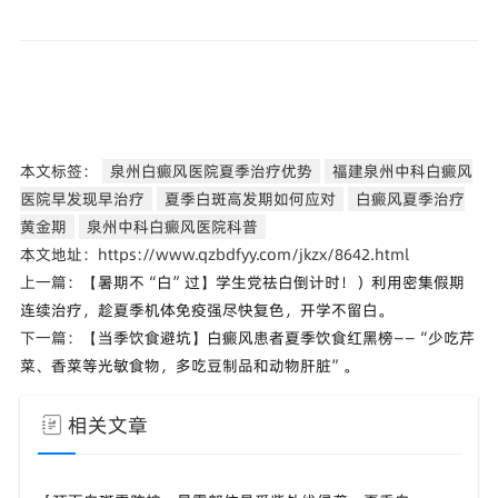
本文标签：
泉州白癜风医院夏季治疗优势
福建泉州中科白癜风
医院早发现早治疗
夏季白斑高发期如何应对
白癜风夏季治疗
黄金期
泉州中科白癜风医院科普
本文地址：https://www.qzbdfyy.com/jkzx/8642.html
上一篇：
【暑期不“白”过】学生党祛白倒计时！）利用密集假期
连续治疗，趁夏季机体免疫强尽快复色，开学不留白。
下一篇：
【当季饮食避坑】白癜风患者夏季饮食红黑榜——“少吃芹
菜、香菜等光敏食物，多吃豆制品和动物肝脏”。
相关文章