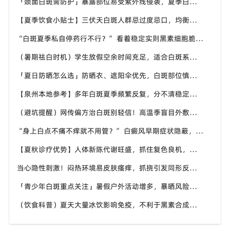
「颈面白斑需防护」暴露部位易受紫外线侵袭，夏季白斑优先护好头颈手背，泉州中科白癜风医院给出防护建议
【夏季饮食小贴士】三伏天白斑人群忌过度忌口，均衡补充营养，泉州中科白癜风医院科普白斑人群夏日饮食原则
“白斑夏季私自停药行不行？” 看着稳定实则黑素细胞脆弱，泉州中科白癜风医院提醒切勿自行中断干预
（暑期祛白时机）学生放假空余时间充足，适合白斑系统调理，泉州中科白癜风医院暑期白斑就诊可提前了解
「夏日防晒怎么选」防晒衣、遮阳伞优先，白斑部位慎用刺激性防晒，泉州中科白癜风医院分享硬核防晒思路
【泉州本地参考】多年白斑夏季频繁反复，分不清稳定还是进展期，泉州中科白癜风医院可做白斑专项检测
（避坑提醒）网传偏方治白斑别轻信！高温季盲目外敷易灼伤肌肤，泉州中科白癜风医院倡导规范诊疗
“身上白点不痛不痒就不用管？” 白癜风早期症状隐蔽，泉州中科白癜风医院提醒切勿忽视微小白斑
【夏秋诊疗优势】人体新陈代谢旺盛，抓住复色良机，泉州中科白癜风医院为泉州白癜风患者定制调理方案
当心隐性刺激！闷热环境易皮肤瘙痒，抓挠引发同形反应，泉州中科白癜风医院讲解白癜风防扩散小知识
「青少年白斑重点关注」暑假户外活动增多，暴晒风险上升，泉州中科白癜风医院守护学生群体白斑健康
（饮食科普）夏天大量冰饮影响免疫，不利于黑素合成，泉州中科白癜风医院分享白癜风患者夏日饮食方案