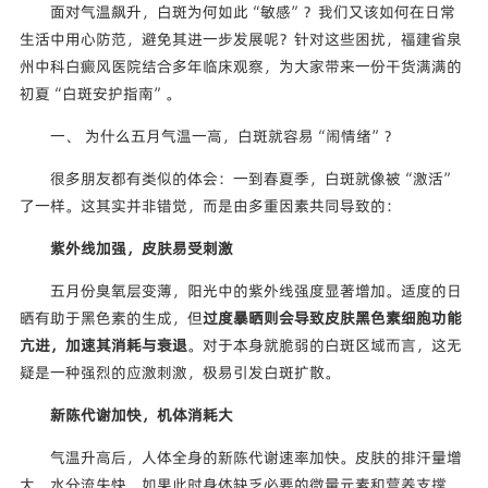
面对气温飙升，白斑为何如此“敏感”？我们又该如何在日常
生活中用心防范，避免其进一步发展呢？针对这些困扰，福建省泉
州中科白癜风医院结合多年临床观察，为大家带来一份干货满满的
初夏“白斑安护指南”。
一、 为什么五月气温一高，白斑就容易“闹情绪”？
很多朋友都有类似的体会：一到春夏季，白斑就像被“激活”
了一样。这其实并非错觉，而是由多重因素共同导致的：
紫外线加强，皮肤易受刺激
五月份臭氧层变薄，阳光中的紫外线强度显著增加。适度的日
晒有助于黑色素的生成，但
过度暴晒则会导致皮肤黑色素细胞功能
亢进，加速其消耗与衰退
。对于本身就脆弱的白斑区域而言，这无
疑是一种强烈的应激刺激，极易引发白斑扩散。
新陈代谢加快，机体消耗大
气温升高后，人体全身的新陈代谢速率加快。皮肤的排汗量增
大，水分流失快。如果此时身体缺乏必要的微量元素和营养支撑，