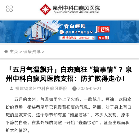
主页
>
健康资讯
>
「五月气温飙升」白斑疯狂“搞事情”？泉
州中科白癜风医院支招：防扩散得走心！
福建省泉州中科白癜风医院
2026-05-21
五月的泉州，气温如同坐上了火箭，一路飙升。短袖、遮阳伞
纷纷登场，街头巷尾早已弥漫着初夏的气息。然而，对于身上有白
斑的朋友来说，这个季节却有些“如履薄冰”。不少人发现，原本
平静的白斑，在紫外线的刺激下开始“蠢蠢欲动”，甚至出现面积
扩大的情况。