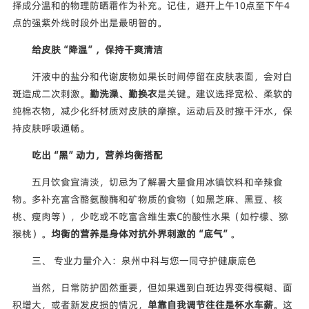
择成分温和的物理防晒霜作为补充。记住，避开上午10点至下午4
点的强紫外线时段外出是最明智的。
给皮肤“降温”，保持干爽清洁
汗液中的盐分和代谢废物如果长时间停留在皮肤表面，会对白
斑造成二次刺激。
勤洗澡、勤换衣
是关键。建议选择宽松、柔软的
纯棉衣物，减少化纤材质对皮肤的摩擦。运动后及时擦干汗水，保
持皮肤呼吸通畅。
吃出“黑”动力，营养均衡搭配
五月饮食宜清淡，切忌为了解暑大量食用冰镇饮料和辛辣食
物。多补充富含酪氨酸酶和矿物质的食物（如黑芝麻、黑豆、核
桃、瘦肉等），少吃或不吃富含维生素C的酸性水果（如柠檬、猕
猴桃）。
均衡的营养是身体对抗外界刺激的“底气”
。
三、 专业力量介入：泉州中科与您一同守护健康底色
当然，日常防护固然重要，但如果遇到白斑边界变得模糊、面
积增大，或者新发皮损的情况，
单靠自我调节往往是杯水车薪
。这