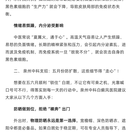
黑色素细胞的“生产力”就会下降，导致皮肤局部的免疫状态失
衡。
情绪易烦躁，内分泌受影响
中医常说“夏属火，通于心”。高温天气容易让人产生烦躁、
易怒的负面情绪。长期的精神紧张和压力，会引起内分泌紊乱，进
而波及免疫机制，而免疫系统一旦“敌我不分”，就会攻击自身的
黑色素细胞。
二、 泉州中科支招：五月份防扩散，这些细节得“走心”！
想要在五六月顺利“锁住”白斑，不让它有可乘之机，光靠喊
口号可不行，得落实到每一天的行动中。泉州中科白癜风医院建议
大家从以下几个方面入手：
防晒做到位，拒绝“裸奔”出门
外出时，
物理防晒永远是第一选择
。宽檐帽、深色防晒衣、遮
阳伞都是必备品。如果白斑处于稳定期，可在专业人员指导下，选