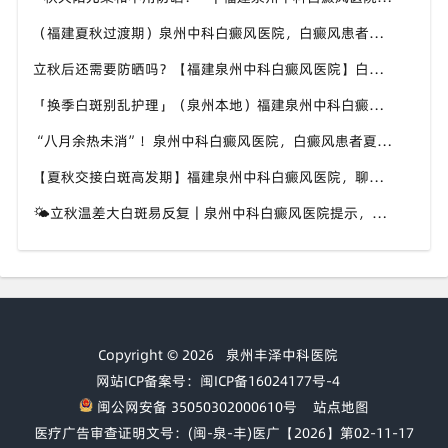
（福建夏秋过渡期）泉州中科白癜风医院，白癜风患者，不要随意更换外用护肤产品
立秋后还需要防晒吗？【福建泉州中科白癜风医院】白癜风人群夏秋防晒切勿直接摆烂
「换季白斑别乱护理」（泉州本地）福建泉州中科白癜风医院，教你平稳度过夏秋转换时节
“八月余热未消”！泉州中科白癜风医院，白癜风患者夏秋交替，这几件事要记牢
【夏秋交接白斑高发期】福建泉州中科白癜风医院，聊聊入秋后白癜风该如何科学照料
🌤立秋温差大白斑易反复｜泉州中科白癜风医院提示，换季时期白斑养护千万别松懈
Copyright © 2026
泉州丰泽中科医院
网站ICP备案号：闽ICP备16024177号-4
闽公网安备 35050302000610号
站点地图
医疗广告审查证明文号：(闽-泉-丰)医广【2026】第02-11-17