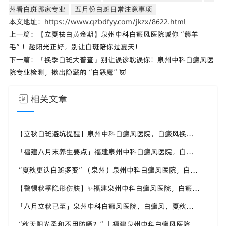
州看白斑哪家专业
五月份白斑日常注意事项
本文地址：https://www.qzbdfyy.com/jkzx/8622.html
上一篇：
【立夏祛白黄金期】泉州中科白癜风医院喊你“薅羊
毛”！趁阳光正好，别让白斑陪你过夏天！
下一篇：
「换季白斑大普查」别让误诊耽误你！泉州中科白癜风医
院专业检测，揪出隐藏的“白恶魔”👿
相关文章
【立秋白斑避坑提醒】泉州中科白癜风医院，白癜风换季养护，避开误区少走弯路
「福建八月末养生要点」福建泉州中科白癜风医院，白癜风，合理运动助力身体状态
“夏秋更迭白斑多变”（泉州）泉州中科白癜风医院，白癜风，早留意皮肤异常变化
【警惕秋季隐形伤肤】✨福建泉州中科白癜风医院，白癜风，秋风也会给皮肤带来刺激
「八月立秋已至」泉州中科白癜风医院，白癜风，夏秋交替做好养护，助力白斑维稳
“秋天阳光柔和不用防晒？”｜福建泉州中科白癜风医院，白癜风这个想法是错误的