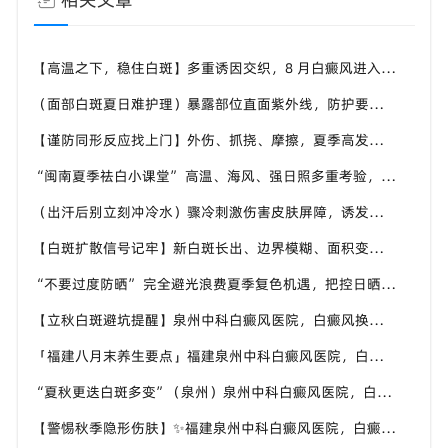
【高温之下，稳住白斑】多重诱因交织，8 月白癜风进入波动期，福建泉州中科白癜风医院帮助患者做好全方面白斑防护
（面部白斑夏日难护理）暴露部位直面紫外线，防护要精细化，福建泉州中科白癜风医院分享面部白癜风夏日养护技巧
【谨防同形反应找上门】外伤、抓挠、摩擦，夏季高发白斑诱因，福建泉州中科白癜风医院教白癜风患者规避皮肤损伤
“闽南夏季祛白小课堂” 高温、海风、强日照多重考验，福建泉州中科白癜风医院面向本地白斑人群输出实用科普内容
（出汗后别立刻冲冷水）骤冷刺激伤害皮肤屏障，诱发白斑波动，福建泉州中科白癜风医院讲解白癜风患者洗澡注意事项
【白斑扩散信号记牢】新白斑长出、边界模糊、面积变大，盛夏出现尽快重视，福建泉州中科白癜风医院提供专业诊疗参考
“不要过度防晒” 完全避光浪费夏季复色机遇，把控日晒时长，福建泉州中科白癜风医院科普白癜风日晒科学尺度
【立秋白斑避坑提醒】泉州中科白癜风医院，白癜风换季养护，避开误区少走弯路
「福建八月末养生要点」福建泉州中科白癜风医院，白癜风，合理运动助力身体状态
“夏秋更迭白斑多变”（泉州）泉州中科白癜风医院，白癜风，早留意皮肤异常变化
【警惕秋季隐形伤肤】✨福建泉州中科白癜风医院，白癜风，秋风也会给皮肤带来刺激