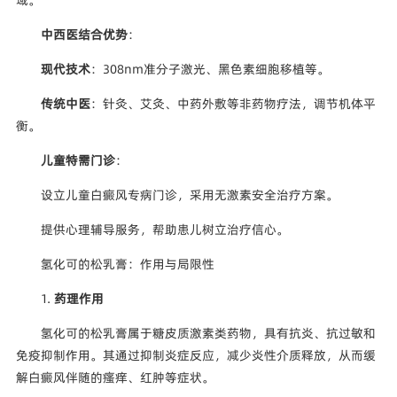
域。
中西医结合优势
：
现代技术
：308nm准分子激光、黑色素细胞移植等。
传统中医
：针灸、艾灸、中药外敷等非药物疗法，调节机体平
衡。
儿童特需门诊
：
设立儿童白癜风专病门诊，采用无激素安全治疗方案。
提供心理辅导服务，帮助患儿树立治疗信心。
氢化可的松乳膏：作用与局限性
1.
药理作用
氢化可的松乳膏属于糖皮质激素类药物，具有抗炎、抗过敏和
免疫抑制作用。其通过抑制炎症反应，减少炎性介质释放，从而缓
解白癜风伴随的瘙痒、红肿等症状。