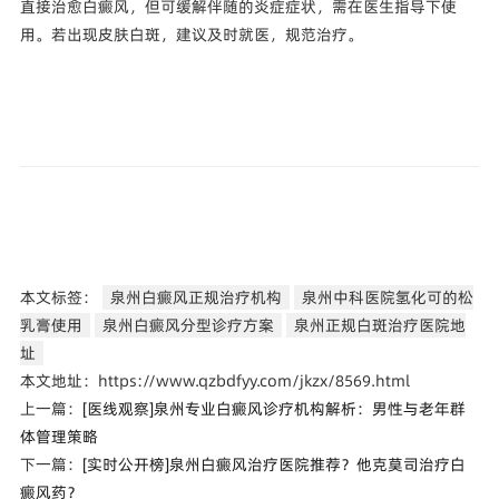
直接治愈白癜风，但可缓解伴随的炎症症状，需在医生指导下使
用。若出现皮肤白斑，建议及时就医，规范治疗。
本文标签：
泉州白癜风正规治疗机构
泉州中科医院氢化可的松
乳膏使用
泉州白癜风分型诊疗方案
泉州正规白斑治疗医院地
址
本文地址：https://www.qzbdfyy.com/jkzx/8569.html
上一篇：
[医线观察]泉州专业白癜风诊疗机构解析：男性与老年群
体管理策略
下一篇：
[实时公开榜]泉州白癜风治疗医院推荐？他克莫司治疗白
癜风药？