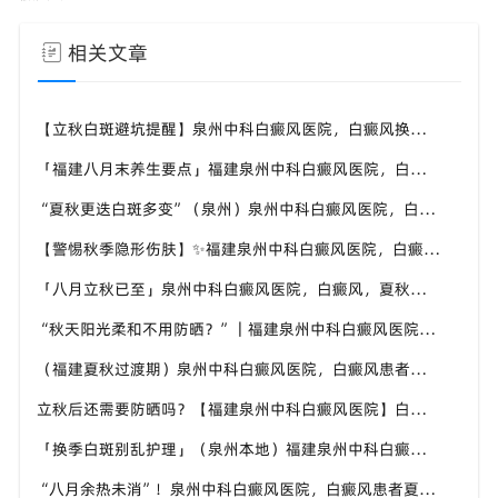
相关文章
【立秋白斑避坑提醒】泉州中科白癜风医院，白癜风换季养护，避开误区少走弯路
「福建八月末养生要点」福建泉州中科白癜风医院，白癜风，合理运动助力身体状态
“夏秋更迭白斑多变”（泉州）泉州中科白癜风医院，白癜风，早留意皮肤异常变化
【警惕秋季隐形伤肤】✨福建泉州中科白癜风医院，白癜风，秋风也会给皮肤带来刺激
「八月立秋已至」泉州中科白癜风医院，白癜风，夏秋交替做好养护，助力白斑维稳
“秋天阳光柔和不用防晒？”｜福建泉州中科白癜风医院，白癜风这个想法是错误的
（福建夏秋过渡期）泉州中科白癜风医院，白癜风患者，不要随意更换外用护肤产品
立秋后还需要防晒吗？【福建泉州中科白癜风医院】白癜风人群夏秋防晒切勿直接摆烂
「换季白斑别乱护理」（泉州本地）福建泉州中科白癜风医院，教你平稳度过夏秋转换时节
“八月余热未消”！泉州中科白癜风医院，白癜风患者夏秋交替，这几件事要记牢