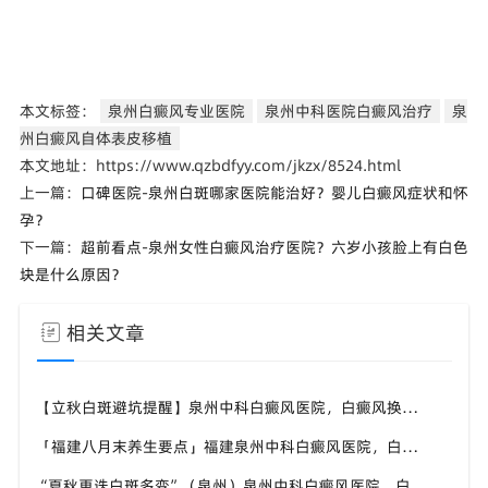
本文标签：
泉州白癜风专业医院
泉州中科医院白癜风治疗
泉
州白癜风自体表皮移植
本文地址：https://www.qzbdfyy.com/jkzx/8524.html
上一篇：
口碑医院-泉州白斑哪家医院能治好？婴儿白癜风症状和怀
孕？
下一篇：
超前看点-泉州女性白癜风治疗医院？六岁小孩脸上有白色
块是什么原因？
相关文章
【立秋白斑避坑提醒】泉州中科白癜风医院，白癜风换季养护，避开误区少走弯路
「福建八月末养生要点」福建泉州中科白癜风医院，白癜风，合理运动助力身体状态
“夏秋更迭白斑多变”（泉州）泉州中科白癜风医院，白癜风，早留意皮肤异常变化