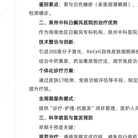
鉴别要点
：需与白色糠疹（表面细薄鳞屑）、
检测确诊。
二、泉州中科白癜风医院的治疗优势
作为闽南地区白癜风专科机构，泉州中科医院
技术整合与创新
：
引进308准分子激光、ReCell自体皮肤细
结合中药熏蒸、药浴熏蒸等疗法，调节免疫功
个体化诊疗方案
：
通过皮肤CT检测、免疫功能评估等手段，制
提升疗效。
全周期服务模式
：
提供“诊疗-护理-抗复发”闭环管理，医护
三、科学就医与复发预防
早期干预是关键：
规范治疗
：遵循医嘱完成疗程，避免自行停药