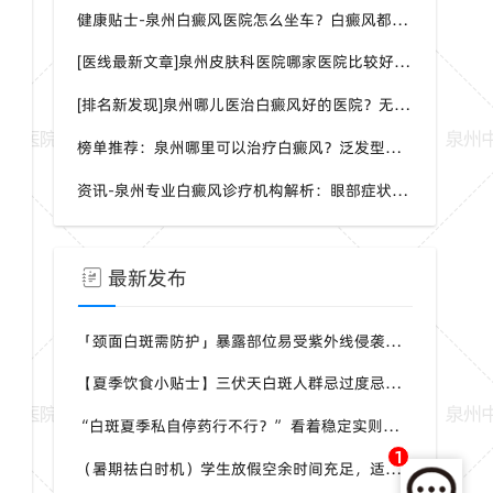
健康贴士-泉州白癜风医院怎么坐车？白癜风都是哪种症状呢？
[医线最新文章]泉州皮肤科医院哪家医院比较好？身上一片白一片白是怎么回事？
[排名新发现]泉州哪儿医治白癜风好的医院？无症状能检测白癜风吗？
榜单推荐：泉州哪里可以治疗白癜风？泛发型白癜风怎样治疗效果会更好？
资讯-泉州专业白癜风诊疗机构解析：眼部症状识别与科学干预方案
最新发布
「颈面白斑需防护」暴露部位易受紫外线侵袭，夏季白斑优先护好头颈手背，泉州中科白癜风医院给出防护建议
【夏季饮食小贴士】三伏天白斑人群忌过度忌口，均衡补充营养，泉州中科白癜风医院科普白斑人群夏日饮食原则
“白斑夏季私自停药行不行？” 看着稳定实则黑素细胞脆弱，泉州中科白癜风医院提醒切勿自行中断干预
1
（暑期祛白时机）学生放假空余时间充足，适合白斑系统调理，泉州中科白癜风医院暑期白斑就诊可提前了解