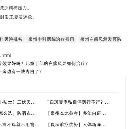
减少精神压力。
及时发现复发迹象。
科医院排名
泉州中科医院治疗费用
泉州白癜风复发预防
.html
治疗效果好吗？儿童手部的白癜风要如何治疗？
下旁边有一块肉白了？
【夏季饮食小贴士】三伏天白斑人群忌过度忌口，均衡补充营养，泉州中科白癜风医院科普白斑人群夏日饮食原则
“白斑夏季私自停药行不行？” 看着稳定实则黑素细胞脆弱，泉州中科白癜风医院提醒切勿自行中断干预
「夏日防晒怎么选」防晒衣、遮阳伞优先，白斑部位慎用刺激性防晒，泉州中科白癜风医院分享硬核防晒思路
【泉州本地参考】多年白斑夏季频繁反复，分不清稳定还是进展期，泉州中科白癜风医院可做白斑专项检测
“身上白点不痛不痒就不用管？” 白癜风早期症状隐蔽，泉州中科白癜风医院提醒切勿忽视微小白斑
【夏秋诊疗优势】人体新陈代谢旺盛，抓住复色良机，泉州中科白癜风医院为泉州白癜风患者定制调理方案