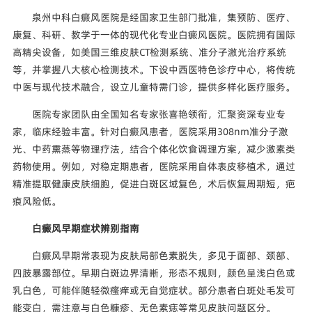
泉州中科白癜风医院是经国家卫生部门批准，集预防、医疗、
康复、科研、教学于一体的现代化专业白癜风医院。医院拥有国际
高精尖设备，如美国三维皮肤CT检测系统、准分子激光治疗系统
等，并掌握八大核心检测技术。下设中西医特色诊疗中心，将传统
中医与现代技术融合，设立儿童特需门诊，提供多样化医疗服务。
医院专家团队由全国知名专家张喜艳领衔，汇聚资深专业专
家，临床经验丰富。针对白癜风患者，医院采用308nm准分子激
光、中药熏蒸等物理疗法，结合个体化饮食调理方案，减少激素类
药物使用。例如，对稳定期患者，医院采用自体表皮移植术，通过
精准提取健康皮肤细胞，促进白斑区域复色，术后恢复周期短，疤
痕风险低。
白癜风早期症状辨别指南
白癜风早期常表现为皮肤局部色素脱失，多见于面部、颈部、
四肢暴露部位。早期白斑边界清晰，形态不规则，颜色呈浅白色或
乳白色，可能伴随轻微瘙痒或无自觉症状。部分患者白斑处毛发可
能变白，需注意与白色糠疹、无色素痣等常见皮肤问题区分。