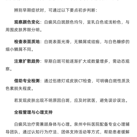
辨别早期症状时，可通过以下要点初步判断：
观察颜色变化
：白癜风白斑颜色均匀，呈乳白色或浅粉色，与
周围皮肤界限分明。
检查表面质地
：白斑表面光滑，无鳞屑或结痂，与白色糠疹的
细小鳞屑不同。
注意扩散趋势
：早期白斑可能逐渐扩大或数量增多，需动态观
察。
借助专业检测
：通过伍德灯或皮肤CT检查，可明确白斑性质及
色素脱失程度。
若发现皮肤出现不明原因白斑，应及时就医，避免误诊误治。
全程管理与心理支持
白癜风治疗需兼顾身体与心理。泉州中科医院配备专业心理辅
导团队，通过认知行为疗法、团体支持活动等方式，帮助患者缓解