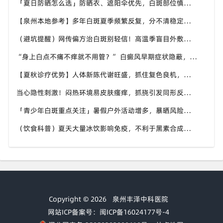
「夏日防晒怎么选」防晒衣、遮阳伞优先，白斑部位慎用刺激性防晒，泉州中科白癜风医院分享硬核防晒思路
【泉州本地参考】多年白斑夏季频繁反复，分不清稳定还是进展期，泉州中科白癜风医院可做白斑专项检测
（避坑提醒）网传偏方治白斑别轻信！高温季盲目外敷易灼伤肌肤，泉州中科白癜风医院倡导规范诊疗
“身上白点不痛不痒就不用管？” 白癜风早期症状隐蔽，泉州中科白癜风医院提醒切勿忽视微小白斑
【夏秋诊疗优势】人体新陈代谢旺盛，抓住复色良机，泉州中科白癜风医院为泉州白癜风患者定制调理方案
当心隐性刺激！闷热环境易皮肤瘙痒，抓挠引发同形反应，泉州中科白癜风医院讲解白癜风防扩散小知识
「青少年白斑重点关注」暑假户外活动增多，暴晒风险上升，泉州中科白癜风医院守护学生群体白斑健康
（饮食科普）夏天大量冰饮影响免疫，不利于黑素合成，泉州中科白癜风医院分享白癜风患者夏日饮食方案
Copyright © 2026
泉州丰泽中科医院
网站ICP备案号：闽ICP备16024177号-4