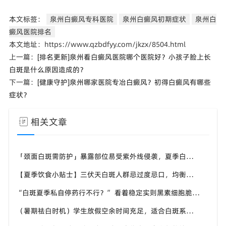
本文标签：
泉州白癜风专科医院
泉州白癜风初期症状
泉州白
癜风医院排名
本文地址：https://www.qzbdfyy.com/jkzx/8504.html
上一篇：
[排名更新]泉州看白癜风医院哪个医院好？小孩子脸上长
白斑是什么原因造成的？
下一篇：
[健康守护]泉州哪家医院专冶白癜风？初得白癜风有哪些
症状？
相关文章
「颈面白斑需防护」暴露部位易受紫外线侵袭，夏季白斑优先护好头颈手背，泉州中科白癜风医院给出防护建议
【夏季饮食小贴士】三伏天白斑人群忌过度忌口，均衡补充营养，泉州中科白癜风医院科普白斑人群夏日饮食原则
“白斑夏季私自停药行不行？” 看着稳定实则黑素细胞脆弱，泉州中科白癜风医院提醒切勿自行中断干预
（暑期祛白时机）学生放假空余时间充足，适合白斑系统调理，泉州中科白癜风医院暑期白斑就诊可提前了解