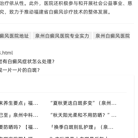
治疗依从性。此外，医院还积极参与和开展社会公益事业、慈
究，致力于推动福建省白癜风诊疗技术的整体发展。
癜风医院地址
泉州白癜风医院专业实力
泉州白癜风医院
.html
感觉有白癜风症状怎么处理？
现一片一片的白斑？
「福建八月末养生要点」福建泉州中科白癜风医院，白癜风，合理运动助力身体状态
“夏秋更迭白斑多变”（泉州）泉州中科白癜风医院，白癜风，早留意皮肤异常变化
「八月立秋已至」泉州中科白癜风医院，白癜风，夏秋交替做好养护，助力白斑维稳
“秋天阳光柔和不用防晒？”｜福建泉州中科白癜风医院，白癜风这个想法是错误的
立秋后还需要防晒吗？【福建泉州中科白癜风医院】白癜风人群夏秋防晒切勿直接摆烂
「换季白斑别乱护理」（泉州本地）福建泉州中科白癜风医院，教你平稳度过夏秋转换时节