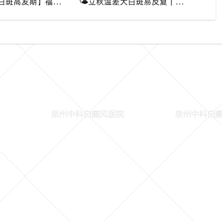
【夏秋交接白斑高发期】福建泉州中科白癜风医院，聊聊入秋后白癜风该如何科学照料
🌤立秋温差大白斑易反复｜泉州中科白癜风医院提示，换季时期白斑养护千万别松懈