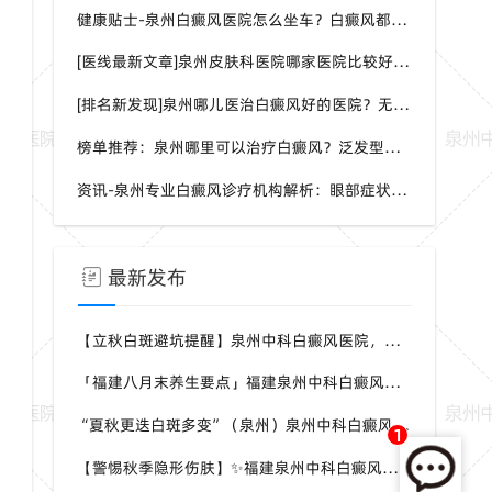
健康贴士-泉州白癜风医院怎么坐车？白癜风都是哪种症状呢？
[医线最新文章]泉州皮肤科医院哪家医院比较好？身上一片白一片白是怎么回事？
[排名新发现]泉州哪儿医治白癜风好的医院？无症状能检测白癜风吗？
榜单推荐：泉州哪里可以治疗白癜风？泛发型白癜风怎样治疗效果会更好？
资讯-泉州专业白癜风诊疗机构解析：眼部症状识别与科学干预方案
最新发布
【立秋白斑避坑提醒】泉州中科白癜风医院，白癜风换季养护，避开误区少走弯路
「福建八月末养生要点」福建泉州中科白癜风医院，白癜风，合理运动助力身体状态
“夏秋更迭白斑多变”（泉州）泉州中科白癜风医院，白癜风，早留意皮肤异常变化
1
【警惕秋季隐形伤肤】✨福建泉州中科白癜风医院，白癜风，秋风也会给皮肤带来刺激