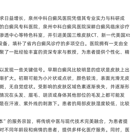
求日益增长，泉州中科白癜风医院凭借其专业实力与科研成
的白癜风专科医院，泉州中科白癜风医院深耕白癜风临床诊疗
渗透中心等特色科室，并引进美国三维皮肤CT、新一代美国Xt
精尖设备，填补了省内白癜风诊疗的多项空白。医院拥有一支由全
聚了一批经验丰富的资深专家与教授，为患者提供个性化、精
以发现一些关键信号。早期白癜风比较明显的症状是皮肤上出
渐扩大。初期可能为小片状或点状，颜色较浅，表面光滑无皮
斑，无自觉症状。受影响的皮肤区域色素逐渐丧失，并逐渐形
情况在头发、眉毛、胡须或身体其他部位的毛发上都可能发
是在汗液、紫外线的刺激下。患者的局部皮肤湿度较低，比较
本”的服务宗旨，将传统中医与现代技术完美融合，为患者提
对不同年龄段和病情的患者，提供多样化医疗服务。同时，医