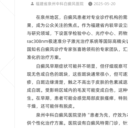
福建省泉州中科白癜风医院
2025-05-20
在泉州地区，白癜风患者对专业诊疗机构的需
果，成为公众关注的焦点。作为福建省内较早设立
与研究领域，下设医学检验中心、光疗中心、药物
rac308nm极速准分子激光治疗系统等国际高
国知名白癜风诊疗专家张喜艳领衔的专家团队，汇
准化的治疗方案。
白癜风早期症状可能并不明显，但仔细观察可
现无色或白色的斑块，这些斑块通常很小，但可逐
疹，白斑边缘清楚，触之不高出于皮肤的色素减退
成白斑。受影响区域内的毛发可能变成白色，这种
生。在早期，患者可能会感觉局部皮肤瘙痒，特别
干燥，还可能伴有脱皮。
泉州中科白癜风医院坚持“患者为先，疗效为
供个性化治疗方案。医院设有白癜风特需门诊，针