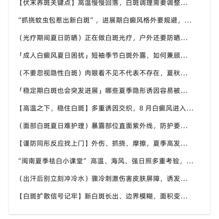
【伏末养斑关键点】高温慢慢回落，白斑调理需要调整方案吗？福建泉州中科白癜风医院解析时节转换白斑对策
“抓挠蚊虫包惹出新白斑”，进展期白癜风格外要规避，福建泉州中科白癜风医院提醒减少皮肤破损的发生
（光疗期间夏日防晒）正在做白斑光疗，户外还要防晒吗？福建泉州中科白癜风医院解答白癜风光疗期间防护疑问
「成人白癜风夏日困扰」短袖季节白斑外露，如何兼顾社交与白斑护理，福建泉州中科白癜风医院给本地患者参考
（不要忽视隐性白斑）肉眼看不见不代表不存在，夏秋时节，福建泉州中科白癜风医院建议定期做白斑专项筛查
「稳定期白斑也会突发进展」哪些夏季隐形诱因容易被忽视？福建泉州中科白癜风医院梳理白斑波动多重因素
【高温之下，稳住白斑】多重诱因交织，8 月白癜风进入波动期，福建泉州中科白癜风医院帮助患者做好全方面白斑防护
（面部白斑夏日难护理）暴露部位直面紫外线，防护要精细化，福建泉州中科白癜风医院分享面部白癜风夏日养护技巧
【谨防同形反应找上门】外伤、抓挠、摩擦，夏季高发白斑诱因，福建泉州中科白癜风医院教白癜风患者规避皮肤损伤
“闽南夏季祛白小课堂” 高温、海风、强日照多重考验，福建泉州中科白癜风医院面向本地白斑人群输出实用科普内容
（出汗后别立刻冲冷水）骤冷刺激伤害皮肤屏障，诱发白斑波动，福建泉州中科白癜风医院讲解白癜风患者洗澡注意事项
【白斑扩散信号记牢】新白斑长出、边界模糊、面积变大，盛夏出现尽快重视，福建泉州中科白癜风医院提供专业诊疗参考