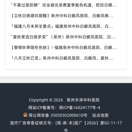
“不要过度防晒” 完全避光浪费夏季复色机遇，把控日晒时长，福建泉州中科白癜风医院科普白癜风日晒科学尺度
【立秋白斑避坑提醒】泉州中科白癜风医院，白癜风换季养护，避开误区少走弯路
「福建八月末养生要点」福建泉州中科白癜风医院，白癜风，合理运动助力身体状态
“夏秋更迭白斑多变”（泉州）泉州中科白癜风医院，白癜风，早留意皮肤异常变化
【警惕秋季隐形伤肤】✨福建泉州中科白癜风医院，白癜风，秋风也会给皮肤带来刺激
「八月立秋已至」泉州中科白癜风医院，白癜风，夏秋交替做好养护，助力白斑维稳
Copyright © 2026
泉州丰泽中科医院
网站ICP备案号：闽ICP备16024177号-4
闽公网安备 35050302000610号
站点地图
医疗广告审查证明文号：(闽-泉-丰)医广【2026】第02-11-17
号