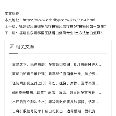
本文标签：
本文地址：https://www.qzbdfyy.com/jkzx/7354.html
上一篇：
福建省泉州哪里治疗白癜风治疗得好?白癜风如何发生?
下一篇：
福建省泉州哪里医院看白癜风专业?土方法治白癜风?
相关文章
【高温之下，稳住白斑】多重诱因交织，8 月白癜风进入波动期，福建泉州中科白癜风医院帮助患者做好全方面白斑防护
（面部白斑夏日难护理）暴露部位直面紫外线，防护要精细化，福建泉州中科白癜风医院分享面部白癜风夏日养护技巧
【谨防同形反应找上门】外伤、抓挠、摩擦，夏季高发白斑诱因，福建泉州中科白癜风医院教白癜风患者规避皮肤损伤
“闽南夏季祛白小课堂” 高温、海风、强日照多重考验，福建泉州中科白癜风医院面向本地白斑人群输出实用科普内容
（出汗后别立刻冲冷水）骤冷刺激伤害皮肤屏障，诱发白斑波动，福建泉州中科白癜风医院讲解白癜风患者洗澡注意事项
【白斑扩散信号记牢】新白斑长出、边界模糊、面积变大，盛夏出现尽快重视，福建泉州中科白癜风医院提供专业诊疗参考