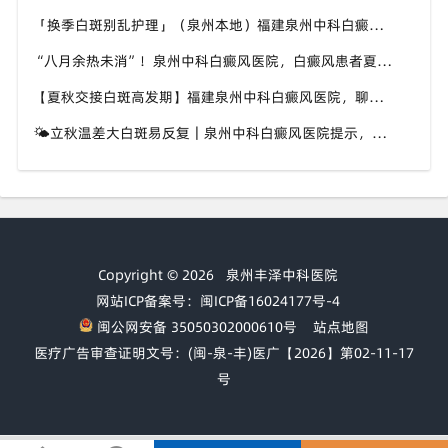
「换季白斑别乱护理」（泉州本地）福建泉州中科白癜风医院，教你平稳度过夏秋转换时节
“八月余热未消”！泉州中科白癜风医院，白癜风患者夏秋交替，这几件事要记牢
【夏秋交接白斑高发期】福建泉州中科白癜风医院，聊聊入秋后白癜风该如何科学照料
🌤立秋温差大白斑易反复｜泉州中科白癜风医院提示，换季时期白斑养护千万别松懈
Copyright © 2026
泉州丰泽中科医院
网站ICP备案号：闽ICP备16024177号-4
闽公网安备 35050302000610号
站点地图
医疗广告审查证明文号：(闽-泉-丰)医广【2026】第02-11-17
号