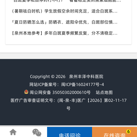
“白斑夏季私自停药行不行？” 看着稳定实则黑素细胞脆弱，泉州中科白癜风医院提醒切勿自行中断干预
（暑期祛白时机）学生放假空余时间充足，适合白斑系统调理，泉州中科白癜风医院暑期白斑就诊可提前了解
「夏日防晒怎么选」防晒衣、遮阳伞优先，白斑部位慎用刺激性防晒，泉州中科白癜风医院分享硬核防晒思路
【泉州本地参考】多年白斑夏季频繁反复，分不清稳定还是进展期，泉州中科白癜风医院可做白斑专项检测
Copyright © 2026
泉州丰泽中科医院
网站ICP备案号：闽ICP备16024177号-4
闽公网安备 35050302000610号
站点地图
医疗广告审查证明文号：(闽-泉-丰)医广【2026】第02-11-17
号
6
电话问诊
在线咨询