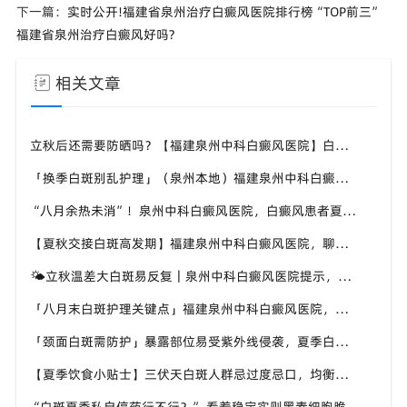
下一篇：
实时公开!福建省泉州治疗白癜风医院排行榜“TOP前三”
福建省泉州治疗白癜风好吗?
相关文章
立秋后还需要防晒吗？【福建泉州中科白癜风医院】白癜风人群夏秋防晒切勿直接摆烂
「换季白斑别乱护理」（泉州本地）福建泉州中科白癜风医院，教你平稳度过夏秋转换时节
“八月余热未消”！泉州中科白癜风医院，白癜风患者夏秋交替，这几件事要记牢
【夏秋交接白斑高发期】福建泉州中科白癜风医院，聊聊入秋后白癜风该如何科学照料
🌤立秋温差大白斑易反复｜泉州中科白癜风医院提示，换季时期白斑养护千万别松懈
「八月末白斑护理关键点」福建泉州中科白癜风医院，立秋换季，谨防白癜风趁虚加重
「颈面白斑需防护」暴露部位易受紫外线侵袭，夏季白斑优先护好头颈手背，泉州中科白癜风医院给出防护建议
【夏季饮食小贴士】三伏天白斑人群忌过度忌口，均衡补充营养，泉州中科白癜风医院科普白斑人群夏日饮食原则