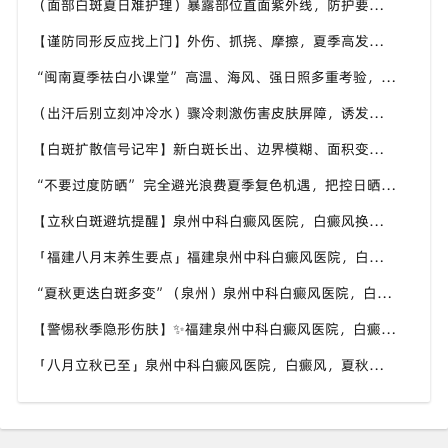
（面部白斑夏日难护理）暴露部位直面紫外线，防护要精细化，福建泉州中科白癜风医院分享面部白癜风夏日养护技巧
【谨防同形反应找上门】外伤、抓挠、摩擦，夏季高发白斑诱因，福建泉州中科白癜风医院教白癜风患者规避皮肤损伤
“闽南夏季祛白小课堂” 高温、海风、强日照多重考验，福建泉州中科白癜风医院面向本地白斑人群输出实用科普内容
（出汗后别立刻冲冷水）骤冷刺激伤害皮肤屏障，诱发白斑波动，福建泉州中科白癜风医院讲解白癜风患者洗澡注意事项
【白斑扩散信号记牢】新白斑长出、边界模糊、面积变大，盛夏出现尽快重视，福建泉州中科白癜风医院提供专业诊疗参考
“不要过度防晒” 完全避光浪费夏季复色机遇，把控日晒时长，福建泉州中科白癜风医院科普白癜风日晒科学尺度
【立秋白斑避坑提醒】泉州中科白癜风医院，白癜风换季养护，避开误区少走弯路
「福建八月末养生要点」福建泉州中科白癜风医院，白癜风，合理运动助力身体状态
“夏秋更迭白斑多变”（泉州）泉州中科白癜风医院，白癜风，早留意皮肤异常变化
【警惕秋季隐形伤肤】✨福建泉州中科白癜风医院，白癜风，秋风也会给皮肤带来刺激
「八月立秋已至」泉州中科白癜风医院，白癜风，夏秋交替做好养护，助力白斑维稳