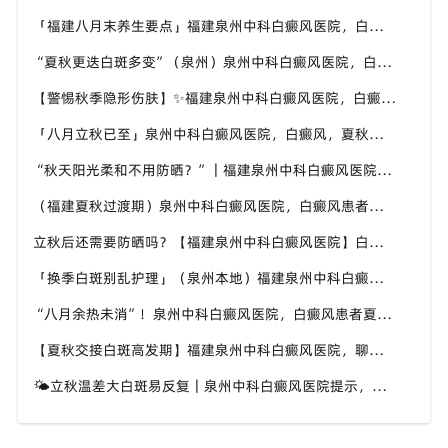
「福建八月末养生要点」福建泉州中科白癜风医院，白癜风，合理运动助力身体状态
“夏秋更迭白斑多变”（泉州）泉州中科白癜风医院，白癜风，早留意皮肤异常变化
【警惕秋季隐形伤肤】✨福建泉州中科白癜风医院，白癜风，秋风也会给皮肤带来刺激
「八月立秋已至」泉州中科白癜风医院，白癜风，夏秋交替做好养护，助力白斑维稳
“秋天阳光柔和不用防晒？”｜福建泉州中科白癜风医院，白癜风这个想法是错误的
（福建夏秋过渡期）泉州中科白癜风医院，白癜风患者，不要随意更换外用护肤产品
立秋后还需要防晒吗？【福建泉州中科白癜风医院】白癜风人群夏秋防晒切勿直接摆烂
「换季白斑别乱护理」（泉州本地）福建泉州中科白癜风医院，教你平稳度过夏秋转换时节
“八月余热未消”！泉州中科白癜风医院，白癜风患者夏秋交替，这几件事要记牢
【夏秋交接白斑高发期】福建泉州中科白癜风医院，聊聊入秋后白癜风该如何科学照料
🌤立秋温差大白斑易反复｜泉州中科白癜风医院提示，换季时期白斑养护千万别松懈